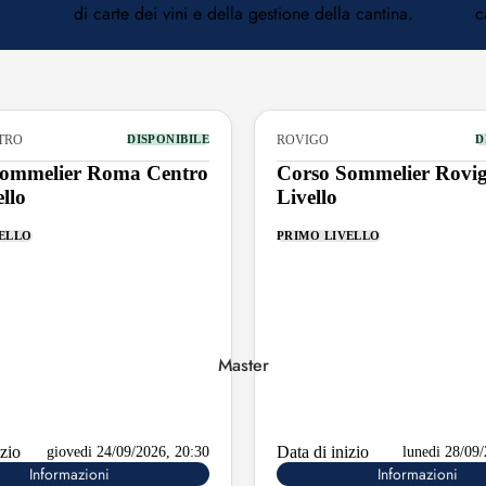
di carte dei vini e della gestione della cantina.
c
Friuli-Venezia
Giulia
Lazio
Lombardia
TRO
ROVIGO
DISPONIBILE
D
Sommelier Roma Centro
Corso Sommelier Rovig
Marche
ello
Livello
Molise
VELLO
PRIMO LIVELLO
Puglia
Sicilia
Toscana
Master
Trentino-Alto Adige
Umbria
izio
Data di inizio
giovedi 24/09/2026, 20:30
lunedi 28/09
Veneto
Informazioni
Informazioni