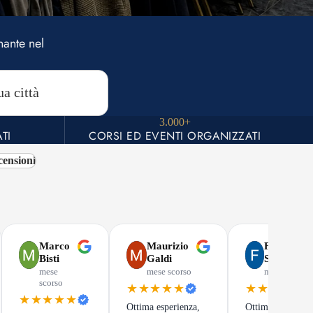
nante nel
3.000+
TI
CORSI ED EVENTI ORGANIZZATI
censioni
Marco
Maurizio
Francesco
Bisti
Galdi
Santini
mese
mese scorso
mese scorso
scorso
★★★★★
★★★★★
★★★★★
Ottima esperienza,
Ottimo corso, da