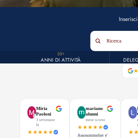
Inserisc
Ricerca
10+
ANNI DI ATTIVITÀ
DELEG
Miria
mariano
Paoloni
alunni
3 settimane
mese scorso
fa
★★★★★
★★★★★
★
Assosommelier e'