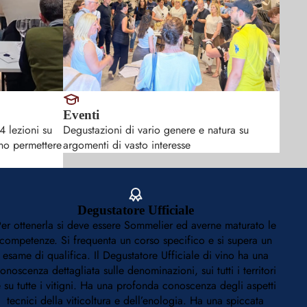
Eventi
4 lezioni su
Degustazioni di vario genere e natura su
no permettere
argomenti di vasto interesse
Degustatore Ufficiale
er ottenerla si deve essere Sommelier ed averne maturato le
competenze. Si frequenta un corso specifico e si supera un
esame di qualifica. Il Degustatore Ufficiale di vino ha una
onoscenza dettagliata sulle denominazioni, sui tutti i territori
 su tutte i vitigni. Ha una profonda conoscenza degli aspetti
tecnici della viticoltura e dell’enologia. Ha una spiccata