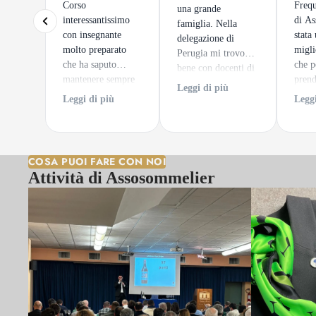
Corso
Frequ
una grande
interessantissimo
di As
famiglia. Nella
con insegnante
stata
delegazione di
molto preparato
migli
Perugia mi trovo
che ha saputo
che p
bene con docenti di
mantenere sempre
prend
alto spessore ed un
Leggi di più
alto l'interesse dei
tratta
clima sempre
Leggi di più
Leggi
discenti. e per
sempl
accogliente.
finire degustazioni
impar
di notevole pregio.
un ca
intra
COSA PUOI FARE CON NOI
vero 
Attività di Assosommelier
viagg
ed em
mondo
Entr
sempl
appas
scegl
"intu
guard