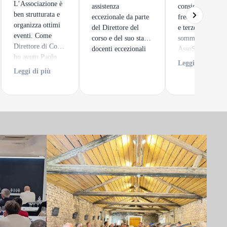
L’Associazione è
assistenza
consigliato! Ho
ben strutturata e
eccezionale da parte
frequentato il se
organizza ottimi
del Direttore del
e terzo livello da
eventi. Come
corso e del suo staff,
sommelier ad
Direttore di Corso
docenti eccezionali
AssoSommelier
ho avuto Paolo
Perugia. Insegna
Leggi di più
Firmani,
preparati e
Leggi di più
professionalmente
competenti, lezio
ed umanamente
sempre interessan
straordinario.
Argomenti
approfonditi che
migliorano
concretamente la
conoscenza del v
L’esame finale è
impegnativo, ma 
soddisfazione un
volta superato ri
ogni sforzo. ⭐⭐⭐⭐⭐​​​​​​​​​