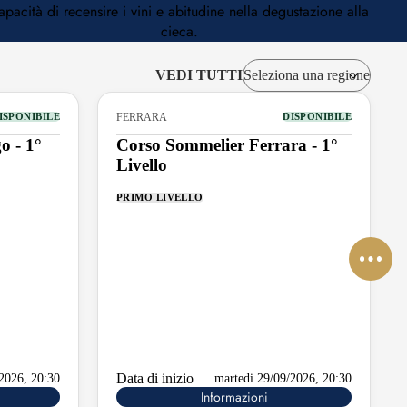
apacità di recensire i vini e abitudine nella degustazione alla
cieca.
VEDI TUTTI
FERRARA
ISPONIBILE
DISPONIBILE
o - 1°
Corso Sommelier Ferrara - 1°
Livello
PRIMO LIVELLO
Data di inizio
/2026, 20:30
martedi 29/09/2026, 20:30
Informazioni