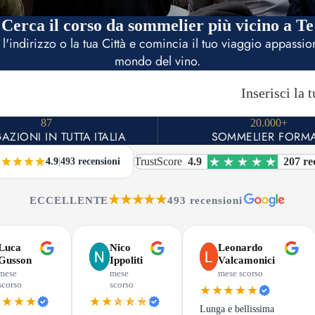
1° Livello
Cerca il corso da sommelier più vicino a Te
i l'indirizzo o la tua Città e comincia il tuo viaggio appassio
mondo del vino.
87
20.000+
AZIONI IN TUTTA ITALIA
SOMMELIER FORMA
TrustScore
4.9
207 re
4.9
|
493 recensioni
★★★★★
ECCELLENTE
493 recensioni
Luca
Nico
Leonardo
Gusson
Ippoliti
Valcamonici
mese
mese
mese scorso
scorso
scorso
★★★★★
Abruzzo
★★★★
★★★★★
Lunga e bellissima