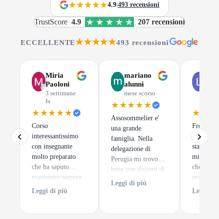
4.9
|
493 recensioni
TrustScore
4.9
207 recensioni
★★★★★
ECCELLENTE
493 recensioni
Miria
mariano
Luc
Paoloni
alunni
Gus
3 settimane
mese scorso
mes
fa
scor
★★★★★
★★★★★
★★★
Assosommelier e'
Corso
Frequenta
una grande
interessantissimo
di Assoso
famiglia. Nella
con insegnante
stata una 
delegazione di
molto preparato
migliori 
Perugia mi trovo
che ha saputo
che potes
bene con docenti di
mantenere sempre
prendere.
alto spessore ed un
Leggi di più
alto l'interesse dei
tratta
clima sempre
Leggi di più
Leggi di 
discenti. e per
semplice
accogliente.
finire degustazioni
impare a 
di notevole pregio.
un calice