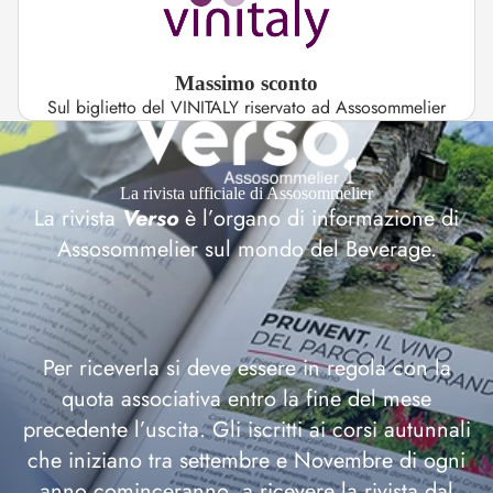
Massimo sconto
Sul biglietto del VINITALY riservato ad Assosommelier
La rivista ufficiale di Assosommelier
La rivista
Verso
è l’organo di informazione di
Assosommelier sul mondo del Beverage.
Per riceverla si deve essere in regola con la
quota associativa entro la fine del mese
precedente l’uscita. Gli iscritti ai corsi autunnali
che iniziano tra settembre e Novembre di ogni
anno cominceranno a ricevere la rivista dal