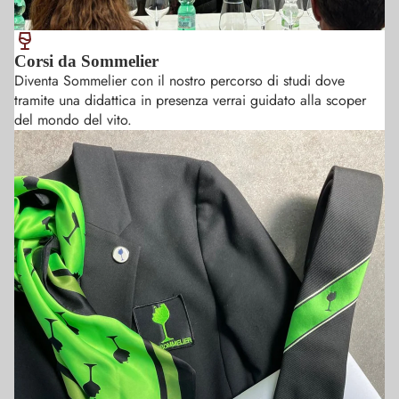
muovemi
sicurezza 
dell' abb
Corsi da Sommelier
cibo vino
Diventa Sommelier con il nostro percorso di studi dove
tramite una didattica in presenza verrai guidato alla scoper
del mondo del vito.