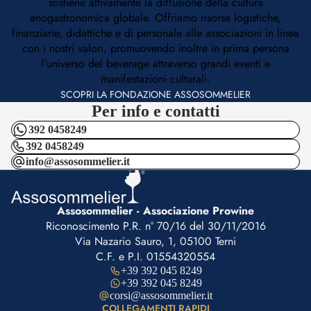
sostiene attivamente la diffusione della cultura
enogastronomica globale. Offriamo risorse logistiche,
finanziarie, didattiche e di personale alle associazioni in linea
con i nostri valori, promuovendo inoltre in prima persona
l'universo del beverage attraverso grandi eventi e
manifestazioni culturali.
SCOPRI LA FONDAZIONE ASSOSOMMELIER
Per info e contatti
392 0458249
392 0458249
info@assosommelier.it
Assosommelier - Associazione Prowine
Riconoscimento P.R. n° 70/16 del 30/11/2016
Via Nazario Sauro, 1, 05100 Terni
C.F. e P.I. 01554320554
+39 392 045 8249
+39 392 045 8249
corsi@assosommelier.it
COLLEGAMENTI RAPIDI