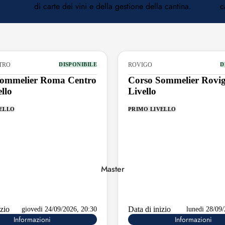
di carte dei vini e della gestione della cantina.
c
Friuli-Venezia
Giulia
Lazio
Lombardia
TRO
ROVIGO
DISPONIBILE
D
Sommelier Roma Centro
Corso Sommelier Rovig
Marche
ello
Livello
Molise
VELLO
PRIMO LIVELLO
Puglia
Sicilia
Toscana
Master
Trentino-Alto Adige
Umbria
izio
Data di inizio
giovedi 24/09/2026, 20:30
lunedi 28/09
Veneto
Informazioni
Informazioni