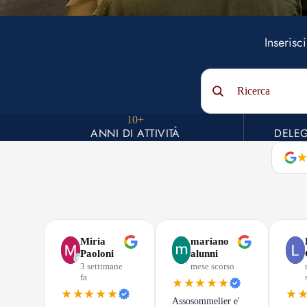
Inserisc
Ricerca
10+
ANNI DI ATTIVITÀ
DELEG
Miria
mariano
Paoloni
alunni
3 settimane
mese scorso
fa
★★★★★
★★★★★
★
Assosommelier e'