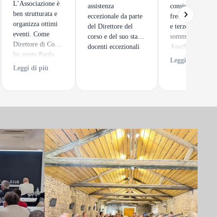
L’Associazione è
assistenza
consigliato! Ho
ben strutturata e
eccezionale da parte
frequentato il se
organizza ottimi
del Direttore del
e terzo livello da
eventi. Come
corso e del suo staff,
sommelier ad
Direttore di Corso
docenti eccezionali
AssoSommelier
ho avuto Paolo
Perugia. Insegna
Leggi di più
Firmani,
preparati e
Leggi di più
professionalmente
competenti, lezio
ed umanamente
sempre interessan
straordinario.
Argomenti
approfonditi che
migliorano
concretamente la
conoscenza del v
L’esame finale è
impegnativo, ma 
soddisfazione un
volta superato ri
ogni sforzo. ⭐⭐⭐⭐⭐​​​​​​​​​