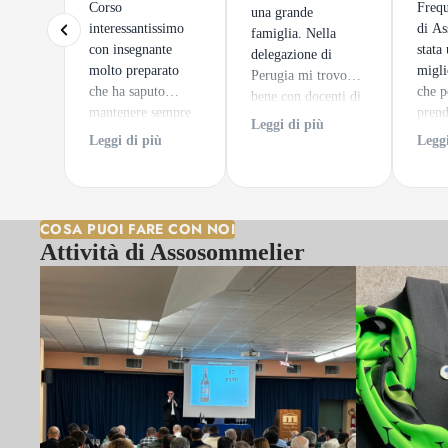
Corso
Frequ
una grande
interessantissimo
di As
famiglia. Nella
con insegnante
stata
delegazione di
molto preparato
migli
Perugia mi trovo
che ha saputo
che p
bene con docenti di
mantenere sempre
prend
alto spessore ed un
Leggi di più
alto l'interesse dei
tratta
clima sempre
Leggi di più
Leggi
discenti. e per
sempl
accogliente.
finire degustazioni
impar
di notevole pregio.
un ca
intra
COSA PUOI FARE CON NOI
vero 
Attività di Assosommelier
viagg
ed em
mondo
Entr
sempl
appas
scegl
"intu
guard