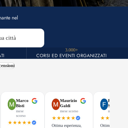
nante nel
3.000+
TI
CORSI ED EVENTI ORGANIZZATI
censioni
Marco
Maurizio
Francesco
Bisti
Galdi
Santini
mese
mese scorso
mese scorso
scorso
★★★★★
★★★★★
★★★★★
Ottima esperienza,
Ottimo corso, da