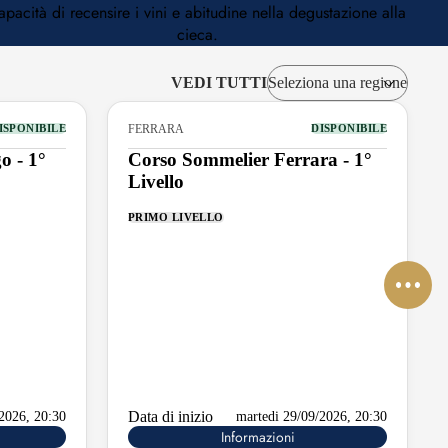
apacità di recensire i vini e abitudine nella degustazione alla
cieca.
VEDI TUTTI
FERRARA
ISPONIBILE
DISPONIBILE
o - 1°
Corso Sommelier Ferrara - 1°
Livello
PRIMO LIVELLO
Data di inizio
/2026, 20:30
martedi 29/09/2026, 20:30
Informazioni