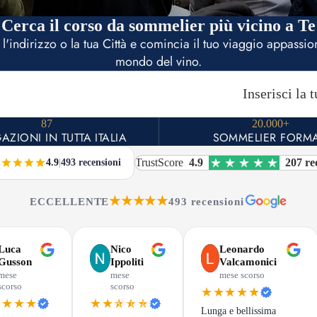
1° Livello
Cerca il corso da sommelier più vicino a Te
i l'indirizzo o la tua Città e comincia il tuo viaggio appassio
mondo del vino.
87
20.000+
AZIONI IN TUTTA ITALIA
SOMMELIER FORMA
TrustScore
4.9
207 re
4.9
|
493 recensioni
★★★★★
ECCELLENTE
493 recensioni
Luca
Nico
Leonardo
Gusson
Ippoliti
Valcamonici
mese
mese
mese scorso
scorso
scorso
★★★★★
Abruzzo
★★★★
★★★★★
Lunga e bellissima