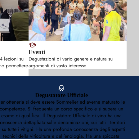
Eventi
4 lezioni su
Degustazioni di vario genere e natura su
no permettere
argomenti di vasto interesse
Degustatore Ufficiale
er ottenerla si deve essere Sommelier ed averne maturato le
competenze. Si frequenta un corso specifico e si supera un
esame di qualifica. Il Degustatore Ufficiale di vino ha una
onoscenza dettagliata sulle denominazioni, sui tutti i territori
 su tutte i vitigni. Ha una profonda conoscenza degli aspetti
tecnici della viticoltura e dell’enologia. Ha una spiccata