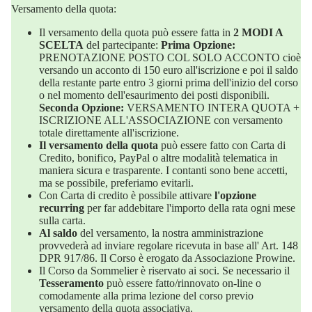
Versamento della quota:
Il versamento della quota può essere fatta in
2 MODI A
SCELTA
del partecipante:
Prima Opzione:
PRENOTAZIONE POSTO COL SOLO ACCONTO cioè
versando un acconto di 150 euro all'iscrizione e poi il saldo
della restante parte entro 3 giorni prima dell'inizio del corso
o nel momento dell'esaurimento dei posti disponibili.
Seconda Opzione:
VERSAMENTO INTERA QUOTA +
ISCRIZIONE ALL'ASSOCIAZIONE con versamento
totale direttamente all'iscrizione.
Il versamento della quota
può essere fatto con Carta di
Credito, bonifico, PayPal o altre modalità telematica in
maniera sicura e trasparente. I contanti sono bene accetti,
ma se possibile, preferiamo evitarli.
Con Carta di credito è possibile attivare
l'opzione
recurring
per far addebitare l'importo della rata ogni mese
sulla carta.
Al saldo
del versamento, la nostra amministrazione
provvederà ad inviare regolare ricevuta in base all' Art. 148
DPR 917/86. Il Corso è erogato da Associazione Prowine.
Il Corso da Sommelier è riservato ai soci. Se necessario il
Tesseramento
può essere fatto/rinnovato on-line o
comodamente alla prima lezione del corso previo
versamento della quota associativa.