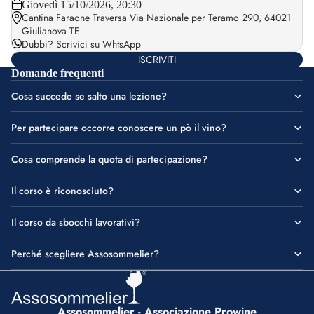
Giovedì 15/10/2026, 20:30
Cantina Faraone Traversa Via Nazionale per Teramo 290, 64021
Giulianova TE
Dubbi?
Scrivici su WhtsApp
ISCRIVITI
Domande frequenti
Cosa succede se salto una lezione?
Per partecipare occorre conoscere un pò il vino?
Cosa comprende la quota di partecipazione?
Il corso è riconosciuto?
Il corso da sbocchi lavorativi?
Perché scegliere Assosommelier?
Assosommelier - Associazione Prowine