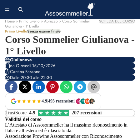
Home
» Primo Livello » Abruzzo » Corso Sommelier
SCHEDA DEL CORSO
Giulianova - 1° Livello
Primo Livello
Senza esame finale
Corso Sommelier Giulianova -
1° Livello
Giulianova
da Giovedì 15/10/2026
Cantina Faraone
Dalle 20:30 alle 22:30
4.9
|
493 recensioni
TrustScore
4.9
207 recensioni
Validità del corso
L’Attestato di Assosommelier ha il massimo riconoscimento in
Italia e all’estero ed è rilasciato da:
Associazione Prowine Assosommelier con Riconoscimento