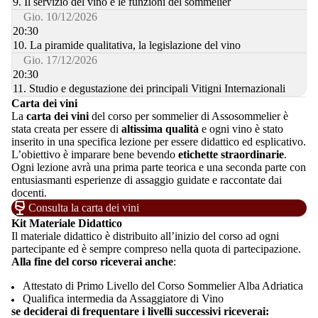
9. Il servizio del vino e le funzioni del sommelier
Gio. 10/12/2026
20:30
10. La piramide qualitativa, la legislazione del vino
Gio. 17/12/2026
20:30
11. Studio e degustazione dei principali Vitigni Internazionali
Carta dei vini
La
carta dei vini
del corso per sommelier di Assosommelier è
stata creata per essere di
altissima qualità
e ogni vino è stato
inserito in una specifica lezione per essere didattico ed esplicativo.
L’obiettivo è imparare bene bevendo
etichette straordinarie
.
Ogni lezione avrà una prima parte teorica e una seconda parte con
entusiasmanti esperienze di assaggio guidate e raccontate dai
docenti.
Consulta la carta dei vini
Kit Materiale Didattico
Il materiale didattico è distribuito all’inizio del corso ad ogni
partecipante ed è sempre compreso nella quota di partecipazione.
Alla fine del corso riceverai anche
:
Attestato di Primo Livello del Corso Sommelier Alba Adriatica
Qualifica intermedia da Assaggiatore di Vino
se deciderai di frequentare i livelli successivi riceverai: