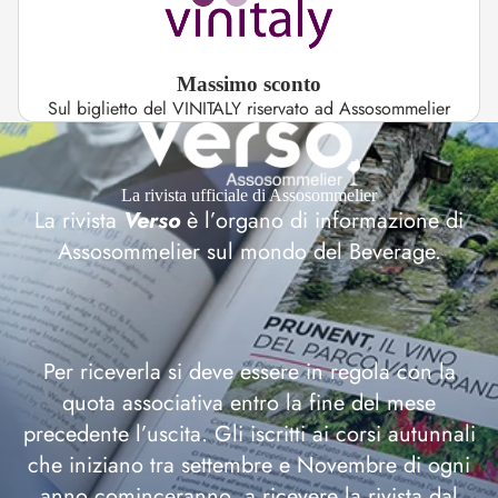
Massimo sconto
Sul biglietto del VINITALY riservato ad Assosommelier
La rivista ufficiale di Assosommelier
La rivista
Verso
è l’organo di informazione di
Assosommelier sul mondo del Beverage.
Per riceverla si deve essere in regola con la
quota associativa entro la fine del mese
precedente l’uscita. Gli iscritti ai corsi autunnali
che iniziano tra settembre e Novembre di ogni
anno cominceranno a ricevere la rivista dal