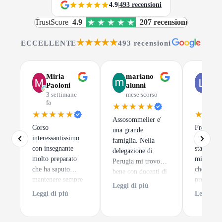
4.9
|
493 recensioni
TrustScore
4.9
207 recensioni
★★★★★
ECCELLENTE
493 recensioni
Miria
mariano
Luc
Paoloni
alunni
Gus
3 settimane
mese scorso
mes
fa
scor
★★★★★
★★★★★
★★★
Assosommelier e'
Corso
Frequenta
una grande
interessantissimo
di Assoso
famiglia. Nella
con insegnante
stata una 
delegazione di
molto preparato
migliori 
Perugia mi trovo
che ha saputo
che potes
bene con docenti di
mantenere sempre
prendere.
alto spessore ed un
Leggi di più
alto l'interesse dei
tratta
clima sempre
Leggi di più
Leggi di 
discenti. e per
semplice
accogliente.
finire degustazioni
impare a 
di notevole pregio.
un calice