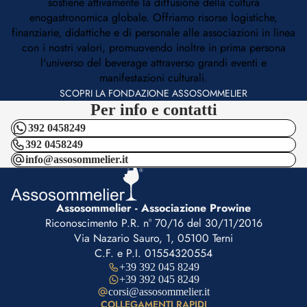
sostiene attivamente la diffusione della cultura
enogastronomica globale. Offriamo risorse logistiche,
finanziarie, didattiche e di personale alle associazioni in linea
con i nostri valori, promuovendo inoltre in prima persona
l'universo del beverage attraverso grandi eventi e
manifestazioni culturali.
SCOPRI LA FONDAZIONE ASSOSOMMELIER
Per info e contatti
392 0458249
392 0458249
info@assosommelier.it
Assosommelier - Associazione Prowine
Riconoscimento P.R. n° 70/16 del 30/11/2016
Via Nazario Sauro, 1, 05100 Terni
C.F. e P.I. 01554320554
+39 392 045 8249
+39 392 045 8249
corsi@assosommelier.it
COLLEGAMENTI RAPIDI