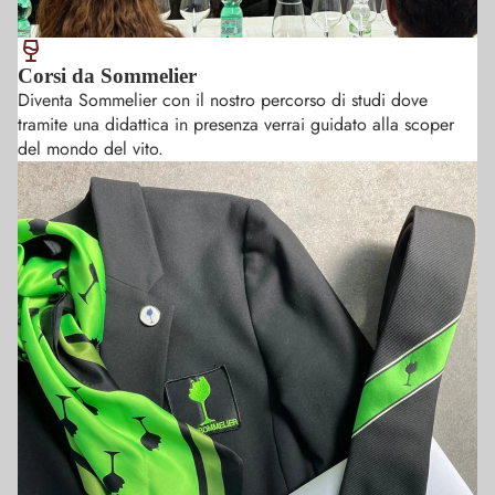
muovemi
sicurezza 
dell' abb
Corsi da Sommelier
cibo vino
Diventa Sommelier con il nostro percorso di studi dove
tramite una didattica in presenza verrai guidato alla scoper
del mondo del vito.