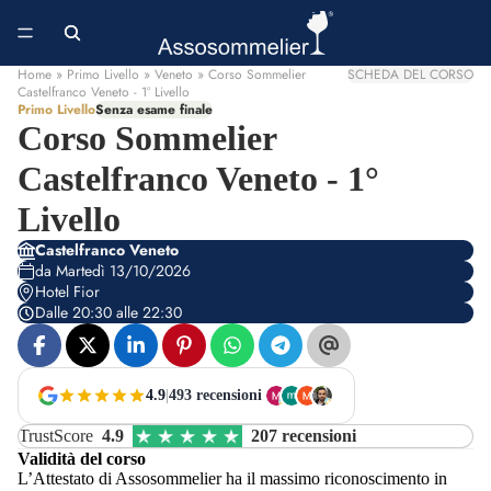
Home
» Primo Livello » Veneto » Corso Sommelier
SCHEDA DEL CORSO
Castelfranco Veneto - 1° Livello
Primo Livello
Senza esame finale
Corso Sommelier
Castelfranco Veneto - 1°
Livello
Castelfranco Veneto
da Martedì 13/10/2026
Hotel Fior
Dalle 20:30 alle 22:30
4.9
|
493 recensioni
TrustScore
4.9
207 recensioni
Validità del corso
L’Attestato di Assosommelier ha il massimo riconoscimento in