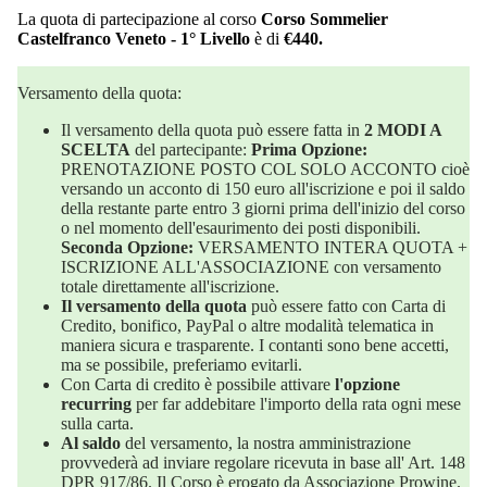
La quota di partecipazione al corso
Corso Sommelier
Castelfranco Veneto - 1° Livello
è di
€440.
Versamento della quota:
Il versamento della quota può essere fatta in
2 MODI A
SCELTA
del partecipante:
Prima Opzione:
PRENOTAZIONE POSTO COL SOLO ACCONTO cioè
versando un acconto di 150 euro all'iscrizione e poi il saldo
della restante parte entro 3 giorni prima dell'inizio del corso
o nel momento dell'esaurimento dei posti disponibili.
Seconda Opzione:
VERSAMENTO INTERA QUOTA +
ISCRIZIONE ALL'ASSOCIAZIONE con versamento
totale direttamente all'iscrizione.
Il versamento della quota
può essere fatto con Carta di
Credito, bonifico, PayPal o altre modalità telematica in
maniera sicura e trasparente. I contanti sono bene accetti,
ma se possibile, preferiamo evitarli.
Con Carta di credito è possibile attivare
l'opzione
recurring
per far addebitare l'importo della rata ogni mese
sulla carta.
Al saldo
del versamento, la nostra amministrazione
provvederà ad inviare regolare ricevuta in base all' Art. 148
DPR 917/86. Il Corso è erogato da Associazione Prowine.