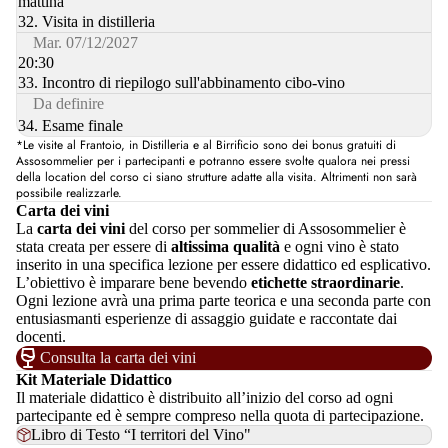
mattina
32. Visita in distilleria
Mar. 07/12/2027
20:30
33. Incontro di riepilogo sull'abbinamento cibo-vino
Da definire
34. Esame finale
*Le visite al Frantoio, in Distilleria e al Birrificio sono dei bonus gratuiti di
Assosommelier per i partecipanti e potranno essere svolte qualora nei pressi
della location del corso ci siano strutture adatte alla visita. Altrimenti non sarà
possibile realizzarle.
Carta dei vini
La
carta dei vini
del corso per sommelier di Assosommelier è
stata creata per essere di
altissima qualità
e ogni vino è stato
inserito in una specifica lezione per essere didattico ed esplicativo.
L’obiettivo è imparare bene bevendo
etichette straordinarie
.
Ogni lezione avrà una prima parte teorica e una seconda parte con
entusiasmanti esperienze di assaggio guidate e raccontate dai
docenti.
Consulta la carta dei vini
Kit Materiale Didattico
Il materiale didattico è distribuito all’inizio del corso ad ogni
partecipante ed è sempre compreso nella quota di partecipazione.
Libro di Testo “I territori del Vino"