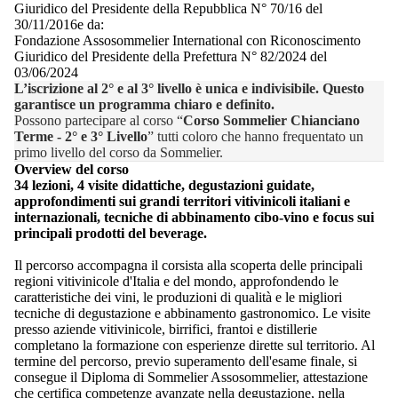
Giuridico del Presidente della Repubblica N° 70/16 del
30/11/2016e da:
Fondazione Assosommelier International con Riconoscimento
Giuridico del Presidente della Prefettura N° 82/2024 del
03/06/2024
L’iscrizione al 2° e al 3° livello è unica e indivisibile. Questo
garantisce un programma chiaro e definito.
Possono partecipare al corso “
Corso Sommelier Chianciano
Terme - 2° e 3° Livello
” tutti coloro che hanno frequentato un
primo livello del corso da Sommelier.
Overview del corso
34 lezioni, 4 visite didattiche, degustazioni guidate,
approfondimenti sui grandi territori vitivinicoli italiani e
internazionali, tecniche di abbinamento cibo-vino e focus sui
principali prodotti del beverage.
Il percorso accompagna il corsista alla scoperta delle principali
regioni vitivinicole d'Italia e del mondo, approfondendo le
caratteristiche dei vini, le produzioni di qualità e le migliori
tecniche di degustazione e abbinamento gastronomico. Le visite
presso aziende vitivinicole, birrifici, frantoi e distillerie
completano la formazione con esperienze dirette sul territorio. Al
termine del percorso, previo superamento dell'esame finale, si
consegue il Diploma di Sommelier Assosommelier, attestazione
che certifica competenze avanzate nella degustazione, nella