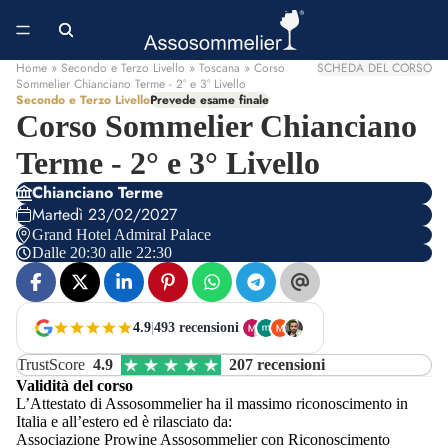
Home
» Secondo e Terzo Livello » Toscana » Corso
SCHEDA DEL CORSO
Sommelier Chianciano Terme - 2° e 3° Livello
Secondo e Terzo Livello
Prevede esame finale
Corso Sommelier Chianciano
Terme - 2° e 3° Livello
Chianciano Terme
Martedì 23/02/2027
Grand Hotel Admiral Palace
Dalle 20:30 alle 22:30
4.9
|
493 recensioni
TrustScore
4.9
207 recensioni
Validità del corso
L’Attestato di Assosommelier ha il massimo riconoscimento in
Italia e all’estero ed è rilasciato da:
Associazione Prowine Assosommelier con Riconoscimento