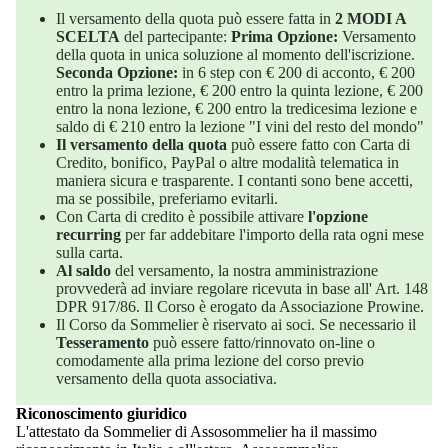
Il versamento della quota può essere fatta in
2 MODI A
SCELTA
del partecipante:
Prima Opzione:
Versamento
della quota in unica soluzione al momento dell'iscrizione.
Seconda Opzione:
in 6 step con € 200 di acconto, € 200
entro la prima lezione, € 200 entro la quinta lezione, € 200
entro la nona lezione, € 200 entro la tredicesima lezione e
saldo di € 210 entro la lezione "I vini del resto del mondo"
Il versamento della quota
può essere fatto con Carta di
Credito, bonifico, PayPal o altre modalità telematica in
maniera sicura e trasparente. I contanti sono bene accetti,
ma se possibile, preferiamo evitarli.
Con Carta di credito è possibile attivare
l'opzione
recurring
per far addebitare l'importo della rata ogni mese
sulla carta.
Al saldo
del versamento, la nostra amministrazione
provvederà ad inviare regolare ricevuta in base all' Art. 148
DPR 917/86. Il Corso è erogato da Associazione Prowine.
Il Corso da Sommelier è riservato ai soci. Se necessario il
Tesseramento
può essere fatto/rinnovato on-line o
comodamente alla prima lezione del corso previo
versamento della quota associativa.
Riconoscimento giuridico
L'attestato da Sommelier di Assosommelier ha il massimo