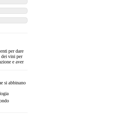
enti per dare
 dei vini per
azione e aver
e si abbinano
logia
mondo