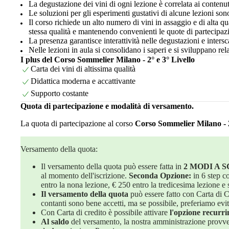
La degustazione dei vini di ogni lezione è correlata ai contenut
Le soluzioni per gli esperimenti gustativi di alcune lezioni sono
Il corso richiede un alto numero di vini in assaggio e di alta q
stessa qualità e mantenendo convenienti le quote di partecipaz
La presenza garantisce interattività nelle degustazioni e inters
Nelle lezioni in aula si consolidano i saperi e si sviluppano rel
I plus del Corso Sommelier Milano - 2° e 3° Livello
Carta dei vini di altissima qualità
Didattica moderna e accattivante
Supporto costante
Quota di partecipazione e modalità di versamento.
La quota di partecipazione al corso
Corso Sommelier Milano - 2
Versamento della quota:
Il versamento della quota può essere fatta in
2 MODI A 
al momento dell'iscrizione.
Seconda Opzione:
in 6 step c
entro la nona lezione, € 250 entro la tredicesima lezione e 
Il versamento della quota
può essere fatto con Carta di Cr
contanti sono bene accetti, ma se possibile, preferiamo evita
Con Carta di credito è possibile attivare
l'opzione recurri
Al saldo
del versamento, la nostra amministrazione provved