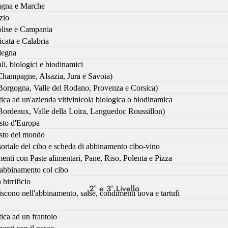
agna e Marche
zio
Abruzzo
lise e Campania
Campania
icata e Calabria
rdegna
Emilia-Romagna
ali, biologici e biodinamici
(Champagne, Alsazia, Jura e Savoia)
Friuli-Venezia
(Borgogna, Valle del Rodano, Provenza e Corsica)
Giulia
ttica ad un'azienda vitivinicola biologica o biodinamica
Lazio
(Bordeaux, Valle della Loira, Languedoc Roussillon)
esto d'Europa
Lombardia
resto del mondo
soriale del cibo e scheda di abbinamento cibo-vino
Marche
enti con Paste alimentari, Pane, Riso, Polenta e Pizza
Molise
l'abbinamento col cibo
 birrificio
Puglia
2° e 3° Livello
scono nell'abbinamento, salse, condimenti uova e tartufi
Sicilia
tica ad un frantoio
Toscana