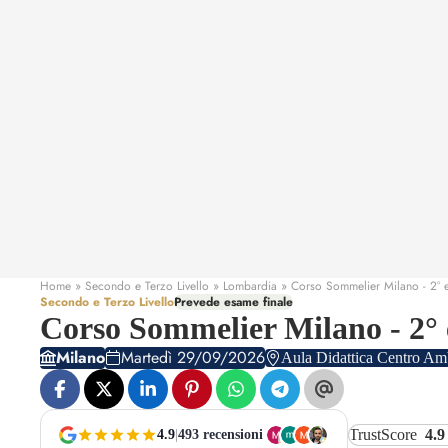
Home
» Secondo e Terzo Livello » Lombardia » Corso Sommelier Milano - 2° e 
Secondo e Terzo Livello
Prevede esame finale
Corso Sommelier Milano - 2° e
Milano
Martedì 29/09/2026
Aula Didattica Centro Am
TrustScore
4.9
4.9
|
493 recensioni