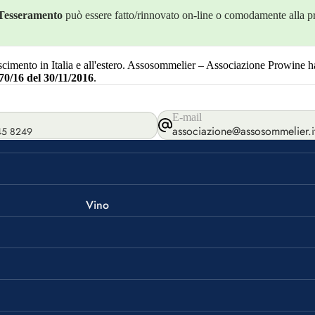
Tesseramento
può essere fatto/rinnovato on-line o comodamente alla p
imento in Italia e all'estero. Assosommelier – Associazione Prowine ha
70/16 del 30/11/2016
.
E-mail
associazione@assosommelier.i
45 8249
Vino
Bordeaux
Borgogna
Riesling
Champagne
I Profumi del Vino