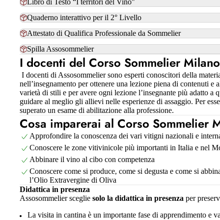
Libro di Testo “I territori del Vino"
Quaderno interattivo per il 2° Livello
Attestato di Qualifica Professionale da Sommelier
Spilla Assosommelier
I docenti del Corso Sommelier Milano -
I docenti di Assosommelier sono esperti conoscitori della materi
nell’insegnamento per ottenere una lezione piena di contenuti e a
varietà di stili e per avere ogni lezione l’insegnante più adatto a
guidare al meglio gli allievi nelle esperienze di assaggio. Per es
superato un esame di abilitazione alla professione.
Cosa imparerai al Corso Sommelier Mil
Approfondire la conoscenza dei vari vitigni nazionali e intern
Conoscere le zone vitivinicole più importanti in Italia e nel 
Abbinare il vino al cibo con competenza
Conoscere come si produce, come si degusta e come si abbina
l’Olio Extravergine di Oliva
Didattica in presenza
Assosommelier sceglie
solo la didattica in presenza
per preserv
La visita in cantina è un importante fase di apprendimento e v