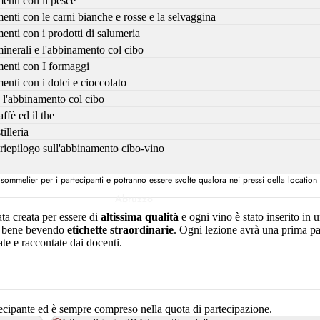
enti con il pesce
Trentino-Alto Adige
enti con le carni bianche e rosse e la selvaggina
enti con i prodotti di salumeria
inerali e l'abbinamento col cibo
Umbria
menti con I formaggi
Veneto
enti con i dolci e cioccolato
 e l'abbinamento col cibo
affè ed il the
tilleria
 riepilogo sull'abbinamento cibo-vino
Assosommelier per i partecipanti e potranno essere svolte qualora nei pressi della location
Abruzzo
ta creata per essere di
altissima qualità
e ogni vino è stato inserito in 
Campania
re bene bevendo
etichette straordinarie
. Ogni lezione avrà una prima par
Emilia-Romagna
te e raccontate dai docenti.
Friuli-Venezia
Giulia
artecipante ed è sempre compreso nella quota di partecipazione.
Lazio