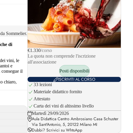
o da Sommelier.
iche di
€1.330
/corso
La quota non comprende l'iscrizione
ei vini, le
all'associazione
antoi e
Posti disponibili
i consegue il
ISCRIVITI AL CORSO
do chiaro,
33 lezioni
Materiale didattico fornito
Attestato
Carta dei vini di altissimo livello
Martedì 29/09/2026
Aula Didattica Centro Ambrosiano Casa Schuster
Via Sant'Antonio, 5, 20122 Milano MI
Dubbi?
Scrivici su WhtsApp