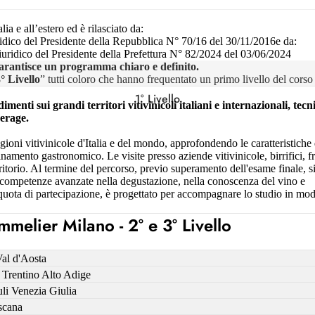
a e all’estero ed è rilasciato da:
ico del Presidente della Repubblica N° 70/16 del 30/11/2016e da:
idico del Presidente della Prefettura N° 82/2024 del 03/06/2024
to garantisce un programma chiaro e definito.
° Livello
” tutti coloro che hanno frequentato un primo livello del cors
1° Livello
menti sui grandi territori vitivinicoli italiani e internazionali, tecn
verage.
gioni vitivinicole d'Italia e del mondo, approfondendo le caratteristiche d
namento gastronomico. Le visite presso aziende vitivinicole, birrifici, fr
rritorio. Al termine del percorso, previo superamento dell'esame finale, s
 competenze avanzate nella degustazione, nella conoscenza del vino e
a quota di partecipazione, è progettato per accompagnare lo studio in mo
melier Milano - 2° e 3° Livello
Val d'Aosta
 Trentino Alto Adige
uli Venezia Giulia
scana