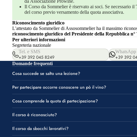
da Associazione Prowine.
Il Corso da Sommelier è riservato ai soci. Se necessario il
del corso previo versamento della quota associativa.
Riconoscimento giuridico
L'attestato da Sommelier di Assosommelier ha il massimo riconosc
riconoscimento giuridico del Presidente della Repubblica n° 
Per ulteriori informazioni
Segreteria nazionale
Tel. e SMS
WhatsApp
+39 392 045 8249
+39 392 0
Domande frequenti
Cosa succede se salto una lezione?
Per partecipare occorre conoscere un pò il vino?
Cosa comprende la quota di partecipazione?
Il corso è riconosciuto?
Il corso da sbocchi lavorativi?