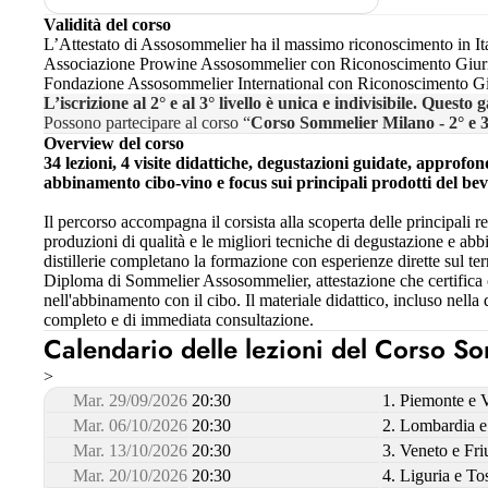
Validità del corso
L’Attestato di Assosommelier ha il massimo riconoscimento in Itali
Associazione Prowine Assosommelier con Riconoscimento Giurid
Fondazione Assosommelier International con Riconoscimento Giur
L’iscrizione al 2° e al 3° livello è unica e indivisibile. Ques
Possono partecipare al corso “
Corso Sommelier Milano - 2° e 3
Overview del corso
34 lezioni, 4 visite didattiche, degustazioni guidate, approfondi
abbinamento cibo-vino e focus sui principali prodotti del be
Il percorso accompagna il corsista alla scoperta delle principali re
produzioni di qualità e le migliori tecniche di degustazione e abbi
distillerie completano la formazione con esperienze dirette sul te
Diploma di Sommelier Assosommelier, attestazione che certifica
nell'abbinamento con il cibo. Il materiale didattico, incluso nell
completo e di immediata consultazione.
Calendario delle lezioni del Corso Som
>
Mar. 29/09/2026
20:30
1. Piemonte e 
Mar. 06/10/2026
20:30
2. Lombardia e
Mar. 13/10/2026
20:30
3. Veneto e Fri
Mar. 20/10/2026
20:30
4. Liguria e To