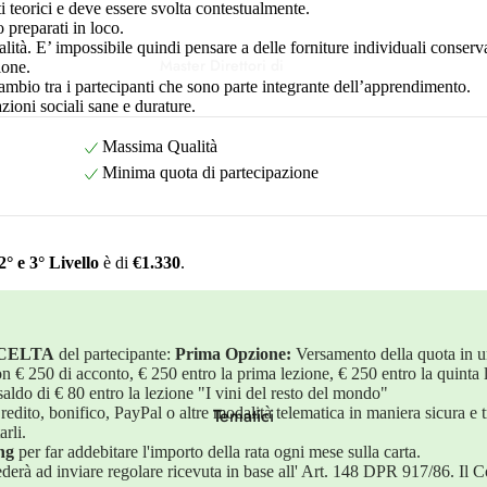
i teorici e deve essere svolta contestualmente.
 preparati in loco.
ualità. E’ impossibile quindi pensare a delle forniture individuali conser
Master Direttori di
ione.
cambio tra i partecipanti che sono parte integrante dell’apprendimento.
Corso
azioni sociali sane e durature.
Master di Servizio
Massima Qualità
Minima quota di partecipazione
Degustatore Ufficiale
° e 3° Livello
è di
€1.330
.
SCELTA
del partecipante:
Prima Opzione:
Versamento della quota in u
on € 250 di acconto, € 250 entro la prima lezione, € 250 entro la quinta 
saldo di € 80 entro la lezione "I vini del resto del mondo"
edito, bonifico, PayPal o altre modalità telematica in maniera sicura e t
Tematici
rli.
ng
per far addebitare l'importo della rata ogni mese sulla carta.
erà ad inviare regolare ricevuta in base all' Art. 148 DPR 917/86. Il C