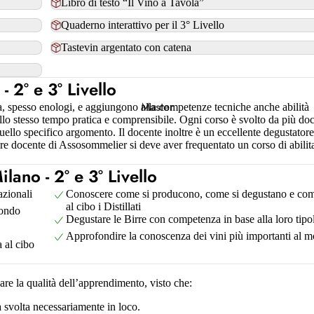
Libro di testo “Il Vino a Tavola”
Lombardia
Quaderno interattivo per il 3° Livello
Tastevin argentato con catena
Marche
Molise
 2° e 3° Livello
Puglia
Master
a, spesso enologi, e aggiungono alla competenze tecniche anche abilità
llo stesso tempo pratica e comprensibile. Ogni corso è svolto da più doc
 quello specifico argomento. Il docente inoltre è un eccellente degustatore
Sicilia
sere docente di Assosommelier si deve aver frequentato un corso di abilit
Toscana
ano - 2° e 3° Livello
Trentino-Alto Adige
azionali
Conoscere come si producono, come si degustano e com
al cibo i Distillati
Mondo
Umbria
Degustare le Birre con competenza in base alla loro tipo
Veneto
Approfondire la conoscenza dei vini più importanti al 
 al cibo
are la qualità dell’apprendimento, visto che:
a svolta necessariamente in loco.