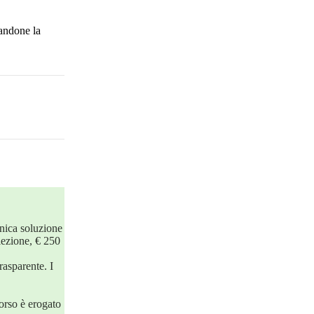
vandone la
nica soluzione
lezione, € 250
rasparente. I
orso è erogato