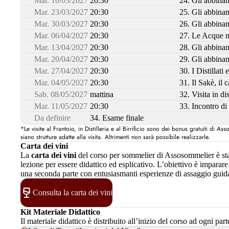
Mar. 16/03/2027
20:30
24. Gli abbinam
Mar. 23/03/2027
20:30
25. Gli abbinam
Mar. 30/03/2027
20:30
26. Gli abbinam
Mar. 06/04/2027
20:30
27. Le Acque m
Mar. 13/04/2027
20:30
28. Gli abbina
Mar. 20/04/2027
20:30
29. Gli abbinam
Mar. 27/04/2027
20:30
30. I Distillati
Mar. 04/05/2027
20:30
31. Il Sakè, il c
Sab. 08/05/2027
mattina
32. Visita in dis
Mar. 11/05/2027
20:30
33. Incontro di
Da definire
34. Esame finale
*Le visite al Frantoio, in Distilleria e al Birrificio sono dei bonus gratuiti di 
siano strutture adatte alla visita. Altrimenti non sarà possibile realizzarle.
Carta dei vini
La
carta dei vini
del corso per sommelier di Assosommelier è sta
lezione per essere didattico ed esplicativo. L’obiettivo è impara
una seconda parte con entusiasmanti esperienze di assaggio guida
Consulta la carta dei vini
Kit Materiale Didattico
Il materiale didattico è distribuito all’inizio del corso ad ogni p