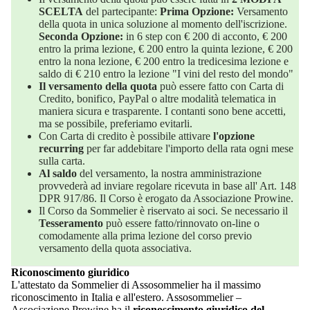
SCELTA
del partecipante:
Prima Opzione:
Versamento
della quota in unica soluzione al momento dell'iscrizione.
Seconda Opzione:
in 6 step con € 200 di acconto, € 200
entro la prima lezione, € 200 entro la quinta lezione, € 200
entro la nona lezione, € 200 entro la tredicesima lezione e
saldo di € 210 entro la lezione "I vini del resto del mondo"
Il versamento della quota
può essere fatto con Carta di
Credito, bonifico, PayPal o altre modalità telematica in
maniera sicura e trasparente. I contanti sono bene accetti,
ma se possibile, preferiamo evitarli.
Con Carta di credito è possibile attivare
l'opzione
recurring
per far addebitare l'importo della rata ogni mese
sulla carta.
Al saldo
del versamento, la nostra amministrazione
provvederà ad inviare regolare ricevuta in base all' Art. 148
DPR 917/86. Il Corso è erogato da Associazione Prowine.
Il Corso da Sommelier è riservato ai soci. Se necessario il
Tesseramento
può essere fatto/rinnovato on-line o
comodamente alla prima lezione del corso previo
versamento della quota associativa.
Riconoscimento giuridico
L'attestato da Sommelier di Assosommelier ha il massimo
riconoscimento in Italia e all'estero. Assosommelier –
Associazione Prowine ha il
riconoscimento giuridico del