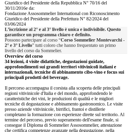
Giuridico del Presidente della Repubblica N° 70/16 del
30/11/2016e da:
Fondazione Assosommelier International con Riconoscimento
Giuridico del Presidente della Prefettura N° 82/2024 del
03/06/2024
L’iscrizione al 2° e al 3° livello è unica e indivisibile. Questo
garantisce un programma chiaro e definito.
Possono partecipare al corso “
Corso Sommelier Montevarchi -
2° e 3° Livello
” tutti coloro che hanno frequentato un primo
livello del corso da Sommelier.
Overview del corso
34 lezioni, 4 visite didattiche, degustazioni guidate,
approfondimenti sui grandi territori vitivinicoli italiani e
internazionali, tecniche di abbinamento cibo-vino e focus sui
principali prodotti del beverage.
Il percorso accompagna il corsista alla scoperta delle principali
regioni vitivinicole d'Italia e del mondo, approfondendo le
caratteristiche dei vini, le produzioni di qualità e le migliori
tecniche di degustazione e abbinamento gastronomico. Le visite
presso aziende vitivinicole, birrifici, frantoi e distillerie
completano la formazione con esperienze dirette sul territorio. Al
termine del percorso, previo superamento dell'esame finale, si
consegue il Diploma di Sommelier Assosommelier, attestazione
che certifica competenze avanzate nella degustazione, nella