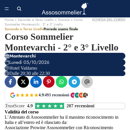
Home
» Secondo e Terzo Livello » Toscana » Corso
SCHEDA DEL CORSO
Sommelier Montevarchi - 2° e 3° Livello
Secondo e Terzo Livello
Prevede esame finale
Corso Sommelier
Montevarchi - 2° e 3° Livello
Montevarchi
Lunedì 05/10/2026
Hotel Valdarno
Dalle 20:30 alle 22:30
4.9
|
493 recensioni
TrustScore
4.9
207 recensioni
Validità del corso
L’Attestato di Assosommelier ha il massimo riconoscimento in
Italia e all’estero ed è rilasciato da:
Associazione Prowine Assosommelier con Riconoscimento