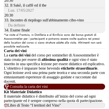
20:30
32. Il Sakè, il caffè ed il the
Lun. 17/05/2027
20:30
33. Incontro di riepilogo sull'abbinamento cibo-vino
Da definire
34. Esame finale
*Le visite al Frantoio, in Distilleria e al Birrificio sono dei bonus gratuiti di
Assosommelier per i partecipanti e potranno essere svolte qualora nei pressi
della location del corso ci siano strutture adatte alla visita. Altrimenti non sarà
possibile realizzarle.
Carta dei vini
La
carta dei vini
del corso per sommelier di Assosommelier è
stata creata per essere di
altissima qualità
e ogni vino è stato
inserito in una specifica lezione per essere didattico ed esplicativo.
L’obiettivo è imparare bene bevendo
etichette straordinarie
.
Ogni lezione avrà una prima parte teorica e una seconda parte con
entusiasmanti esperienze di assaggio guidate e raccontate dai
docenti.
Consulta la carta dei vini
Kit Materiale Didattico
Il materiale didattico è distribuito all’inizio del corso ad ogni
partecipante ed è sempre compreso nella quota di partecipazione.
Libro di Testo “I territori del Vino"