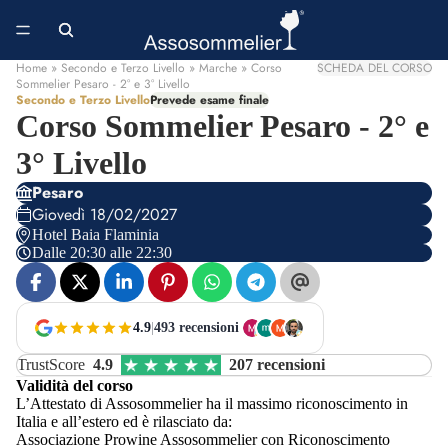
Home
» Secondo e Terzo Livello » Marche » Corso
SCHEDA DEL CORSO
Sommelier Pesaro - 2° e 3° Livello
Secondo e Terzo Livello
Prevede esame finale
Corso Sommelier Pesaro - 2° e
3° Livello
Pesaro
Giovedì 18/02/2027
Hotel Baia Flaminia
Dalle 20:30 alle 22:30
4.9
|
493 recensioni
TrustScore
4.9
207 recensioni
Validità del corso
L’Attestato di Assosommelier ha il massimo riconoscimento in
Italia e all’estero ed è rilasciato da:
Associazione Prowine Assosommelier con Riconoscimento