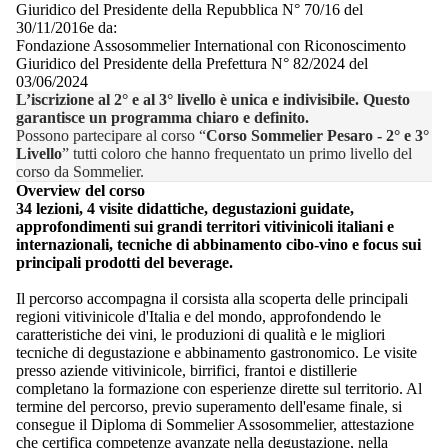
Giuridico del Presidente della Repubblica N° 70/16 del
30/11/2016e da:
Fondazione Assosommelier International con Riconoscimento
Giuridico del Presidente della Prefettura N° 82/2024 del
03/06/2024
L’iscrizione al 2° e al 3° livello è unica e indivisibile. Questo
garantisce un programma chiaro e definito.
Possono partecipare al corso “
Corso Sommelier Pesaro - 2° e 3°
Livello
” tutti coloro che hanno frequentato un primo livello del
corso da Sommelier.
Overview del corso
34 lezioni, 4 visite didattiche, degustazioni guidate,
approfondimenti sui grandi territori vitivinicoli italiani e
internazionali, tecniche di abbinamento cibo-vino e focus sui
principali prodotti del beverage.
Il percorso accompagna il corsista alla scoperta delle principali
regioni vitivinicole d'Italia e del mondo, approfondendo le
caratteristiche dei vini, le produzioni di qualità e le migliori
tecniche di degustazione e abbinamento gastronomico. Le visite
presso aziende vitivinicole, birrifici, frantoi e distillerie
completano la formazione con esperienze dirette sul territorio. Al
termine del percorso, previo superamento dell'esame finale, si
consegue il Diploma di Sommelier Assosommelier, attestazione
che certifica competenze avanzate nella degustazione, nella