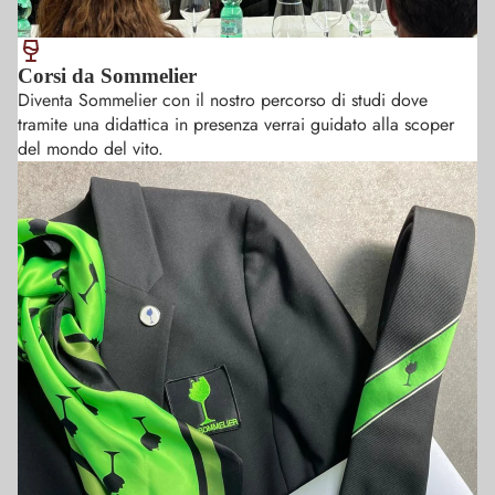
muovemi
sicurezza 
dell' abb
Corsi da Sommelier
cibo vino
Diventa Sommelier con il nostro percorso di studi dove
tramite una didattica in presenza verrai guidato alla scoper
del mondo del vito.