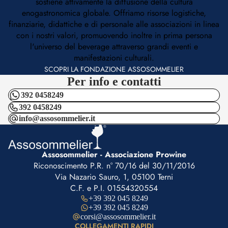
sostiene attivamente la diffusione della cultura
enogastronomica globale. Offriamo risorse logistiche,
finanziarie, didattiche e di personale alle associazioni in linea
con i nostri valori, promuovendo inoltre in prima persona
l'universo del beverage attraverso grandi eventi e
manifestazioni culturali.
SCOPRI LA FONDAZIONE ASSOSOMMELIER
Per info e contatti
392 0458249
392 0458249
info@assosommelier.it
Assosommelier - Associazione Prowine
Riconoscimento P.R. n° 70/16 del 30/11/2016
Via Nazario Sauro, 1, 05100 Terni
C.F. e P.I. 01554320554
+39 392 045 8249
+39 392 045 8249
corsi@assosommelier.it
COLLEGAMENTI RAPIDI