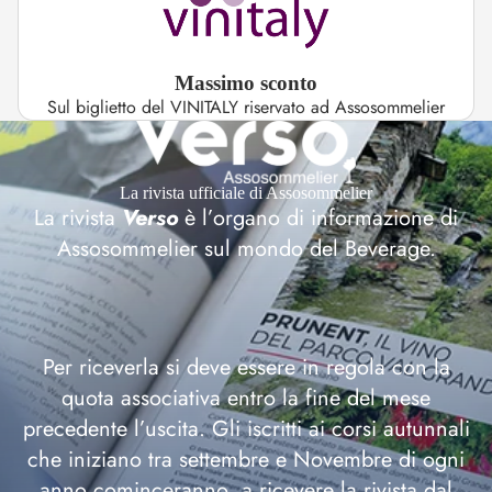
Massimo sconto
Sul biglietto del VINITALY riservato ad Assosommelier
La rivista ufficiale di Assosommelier
La rivista
Verso
è l’organo di informazione di
Assosommelier sul mondo del Beverage.
Per riceverla si deve essere in regola con la
quota associativa entro la fine del mese
precedente l’uscita. Gli iscritti ai corsi autunnali
che iniziano tra settembre e Novembre di ogni
anno cominceranno a ricevere la rivista dal