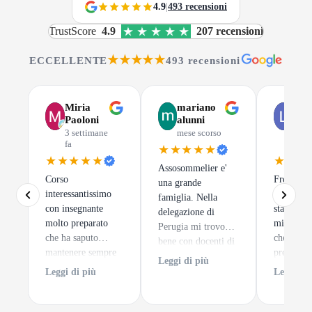
4.9
|
493 recensioni
TrustScore
4.9
207 recensioni
★★★★★
ECCELLENTE
493 recensioni
Miria
mariano
Luc
Paoloni
alunni
Gus
3 settimane
mese scorso
mes
fa
scor
★★★★★
★★★★★
★★★
Assosommelier e'
Corso
Frequenta
una grande
interessantissimo
di Assoso
famiglia. Nella
con insegnante
stata una 
delegazione di
molto preparato
migliori 
Perugia mi trovo
che ha saputo
che potes
bene con docenti di
mantenere sempre
prendere.
alto spessore ed un
Leggi di più
alto l'interesse dei
tratta
clima sempre
Leggi di più
Leggi di 
discenti. e per
semplice
accogliente.
finire degustazioni
impare a 
di notevole pregio.
un calice