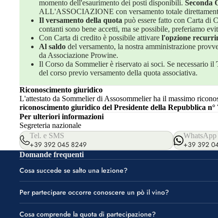
momento dell'esaurimento dei posti disponibili.
Seconda 
ALL'ASSOCIAZIONE con versamento totale direttamente a
Il versamento della quota
può essere fatto con Carta di Cr
contanti sono bene accetti, ma se possibile, preferiamo evita
Con Carta di credito è possibile attivare
l'opzione recurri
Al saldo
del versamento, la nostra amministrazione provved
da Associazione Prowine.
Il Corso da Sommelier è riservato ai soci. Se necessario il
del corso previo versamento della quota associativa.
Riconoscimento giuridico
L'attestato da Sommelier di Assosommelier ha il massimo riconosc
riconoscimento giuridico del Presidente della Repubblica n° 
Per ulteriori informazioni
Segreteria nazionale
Tel. e SMS
WhatsApp
+39 392 045 8249
+39 392 0
Domande frequenti
Cosa succede se salto una lezione?
Per partecipare occorre conoscere un pò il vino?
Cosa comprende la quota di partecipazione?