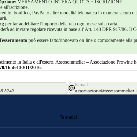
Opzione:
VERSAMENTO INTERA QUOTA + ISCRIZIONE
ll'iscrizione.
edito, bonifico, PayPal o altre modalità telematica in maniera sicura e t
Master Direttori di
rli.
ng
per far addebitare l'importo della rata ogni mese sulla carta.
Corso
erà ad inviare regolare ricevuta in base all' Art. 148 DPR 917/86. Il C
Tesseramento
può essere fatto/rinnovato on-line o comodamente alla p
Master di Servizio
Degustatore Ufficiale
imento in Italia e all'estero. Assosommelier – Associazione Prowine ha
70/16 del 30/11/2016
.
E-mail
associazione@assosommelier.i
45 8249
Tematici