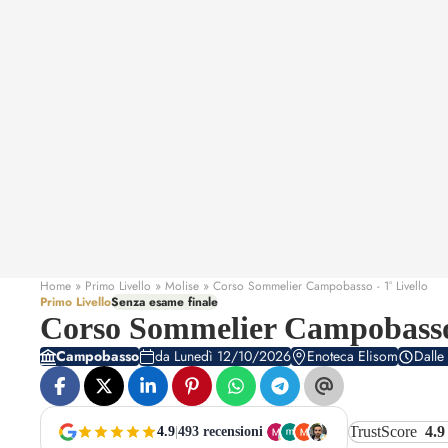
Home
» Primo Livello » Molise » Corso Sommelier Campobasso - 1° Livello
Primo Livello
Senza esame finale
Corso Sommelier Campobasso 
Campobasso
da Lunedì 12/10/2026
Enoteca Elisom
Dalle
TrustScore
4.9
4.9
|
493 recensioni