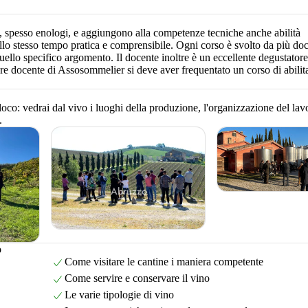
Trentino-Alto Adige
a, spesso enologi, e aggiungono alla competenze tecniche anche abilità
llo stesso tempo pratica e comprensibile. Ogni corso è svolto da più doc
Umbria
 quello specifico argomento. Il docente inoltre è un eccellente degustatore
sere docente di Assosommelier si deve aver frequentato un corso di abilit
Veneto
loco: vedrai dal vivo i luoghi della produzione, l'organizzazione del lav
.
Abruzzo
Campania
Emilia-Romagna
o
Come visitare le cantine i maniera competente
Friuli-Venezia
Come servire e conservare il vino
Giulia
Le varie tipologie di vino
Lazio