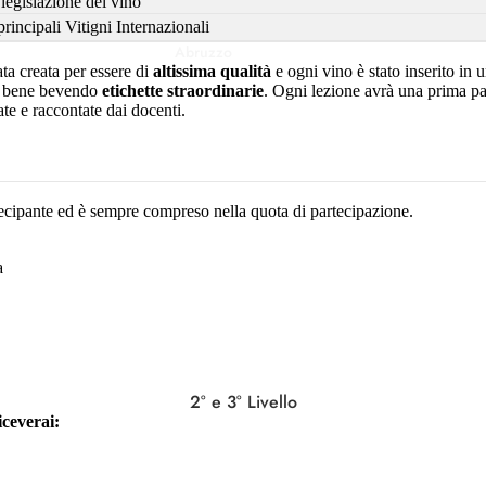
 legislazione del vino
rincipali Vitigni Internazionali
Abruzzo
ta creata per essere di
altissima qualità
e ogni vino è stato inserito in 
Campania
re bene bevendo
etichette straordinarie
. Ogni lezione avrà una prima par
te e raccontate dai docenti.
Emilia-Romagna
Friuli-Venezia
Giulia
artecipante ed è sempre compreso nella quota di partecipazione.
Lazio
Lombardia
a
Marche
Molise
Puglia
2° e 3° Livello
iceverai:
Sicilia
Toscana