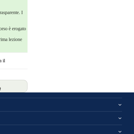
rasparente. I
orso è erogato
rima lezione
 il
t