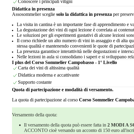
Conoscere i principali vitigni
Didattica in presenza
Assosommelier sceglie
solo la didattica in presenza
per preserv
La visita in cantina è un importante fase di apprendimento e v
La degustazione dei vini di ogni lezione è correlata ai contenut
Le soluzioni per gli esperimenti gustativi di alcune lezioni sono
Il corso richiede un alto numero di vini in assaggio e di alta q
stessa qualità e mantenendo convenienti le quote di partecipaz
La presenza garantisce interattività nelle degustazioni e inters
Nelle lezioni in aula si consolidano i saperi e si sviluppano rel
I plus del Corso Sommelier Campobasso - 1° Livello
Carta dei vini di altissima qualità
Didattica moderna e accattivante
Supporto costante
Quota di partecipazione e modalità di versamento.
La quota di partecipazione al corso
Corso Sommelier Campobass
Versamento della quota:
Il versamento della quota può essere fatta in
2 MODI A 
ACCONTO cioè versando un acconto di 150 euro all'iscrizione