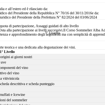
a e all’estero ed è rilasciato da:
ico del Presidente della Repubblica N° 70/16 del 30/11/2016e da:
idico del Presidente della Prefettura N° 82/2024 del 03/06/2024
quota di partecipazione, Assaggi guidati di alto livello
Osta alla partecipazione ai livelli successivi.Il Corso Sommelier Alba Ad
1° Livello
etenza e approfondimento degli argomenti ma con semplicità di apprend
rte teorica e una dedicata alla degustazione dei vini.
1° Livello
 origini ai giorni nostri
e uve
componenti del vino
tivo del vino
a vitivinicola
scheda descrittiva e scheda punteggio
 muffati e Icewine
nzioni del sommelier