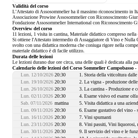
Validità del corso
L’Attestato di Assosommelier ha il massimo riconoscimento in Itali
Associazione Prowine Assosommelier con Riconoscimento Giurid
Fondazione Assosommelier International con Riconoscimento Giur
Overview del corso
11 lezioni, 1 visita in cantina, Materiale didattico compreso nella 
Si ottiene l'Attestato intermedio di Assaggiatore di Vino e Nulla 
svolto con una didattica moderna che coniuga rigore nella comp
materiale didattico è di facile utilizzo.
Durata delle lezioni
Le lezioni durano due ore circa, una delle quali è dedicata alla pa
Calendario delle lezioni del Corso Sommelier Campobasso - 
Lun. 12/10/2026
20:30
1. Storia della viticoltura dalle
Lun. 19/10/2026
20:30
2. La vigna - produzione dell
Lun. 26/10/2026
20:30
3. La cantina - Produzione e 
Lun. 02/11/2026
20:30
4. Esame visivo ed esame olfat
Sab. 07/11/2026
mattina
5. Visita didattica a una aziend
Lun. 09/11/2026
20:30
6. Esame gustativo del vino - 
Lun. 16/11/2026
20:30
7. Vini spumanti
Lun. 23/11/2026
20:30
8. Vini passiti, Vini liquorosi,
Lun. 30/11/2026
20:30
9. Il servizio del vino e le fu