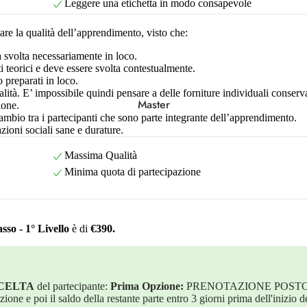
Leggere una etichetta in modo consapevole
Lombardia
are la qualità dell’apprendimento, visto che:
Marche
a svolta necessariamente in loco.
i teorici e deve essere svolta contestualmente.
Molise
 preparati in loco.
ualità. E’ impossibile quindi pensare a delle forniture individuali conser
Puglia
Master
ione.
cambio tra i partecipanti che sono parte integrante dell’apprendimento.
azioni sociali sane e durature.
Sicilia
Toscana
Massima Qualità
Minima quota di partecipazione
Trentino-Alto Adige
Umbria
o - 1° Livello
è di
€390.
Veneto
SCELTA
del partecipante:
Prima Opzione:
PRENOTAZIONE POSTO
 e poi il saldo della restante parte entro 3 giorni prima dell'inizio d