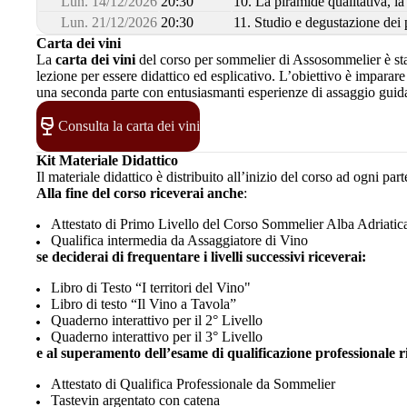
Lun. 14/12/2026
20:30
10. La piramide qualitativa, la
Lun. 21/12/2026
20:30
11. Studio e degustazione dei p
Carta dei vini
La
carta dei vini
del corso per sommelier di Assosommelier è sta
lezione per essere didattico ed esplicativo. L’obiettivo è impara
una seconda parte con entusiasmanti esperienze di assaggio guida
Consulta la carta dei vini
Kit Materiale Didattico
Il materiale didattico è distribuito all’inizio del corso ad ogni p
Alla fine del corso riceverai anche
:
Attestato di Primo Livello del Corso Sommelier Alba Adriatic
Qualifica intermedia da Assaggiatore di Vino
se deciderai di frequentare i livelli successivi riceverai:
Libro di Testo “I territori del Vino"
Libro di testo “Il Vino a Tavola”
Quaderno interattivo per il 2° Livello
Quaderno interattivo per il 3° Livello
e al superamento dell’esame di qualificazione professionale r
Attestato di Qualifica Professionale da Sommelier
Tastevin argentato con catena