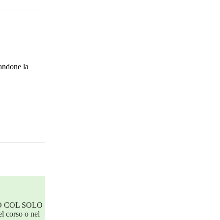
vandone la
 COL SOLO
el corso o nel