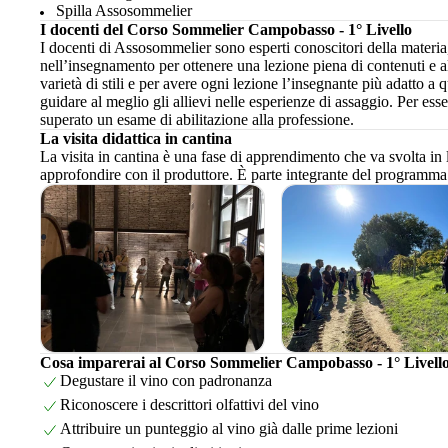
Spilla Assosommelier
I docenti del Corso Sommelier Campobasso - 1° Livello
I docenti di Assosommelier sono esperti conoscitori della materi
nell’insegnamento per ottenere una lezione piena di contenuti e a
varietà di stili e per avere ogni lezione l’insegnante più adatto a
guidare al meglio gli allievi nelle esperienze di assaggio. Per es
superato un esame di abilitazione alla professione.
La visita didattica in cantina
La visita in cantina è una fase di apprendimento che va svolta in 
approfondire con il produttore. È parte integrante del programma
Cosa imparerai al Corso Sommelier Campobasso - 1° Livell
Degustare il vino con padronanza
Riconoscere i descrittori olfattivi del vino
Attribuire un punteggio al vino già dalle prime lezioni