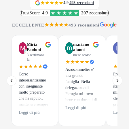
4.9
|
493 recensioni
TrustScore
4.9
207 recensioni
★★★★★
ECCELLENTE
493 recensioni
Miria
mariano
Luc
Paoloni
alunni
Gus
3 settimane
mese scorso
mes
fa
scor
★★★★★
★★★★★
★★★
Assosommelier e'
Corso
Frequenta
una grande
interessantissimo
di Assoso
famiglia. Nella
con insegnante
stata una 
delegazione di
molto preparato
migliori 
Perugia mi trovo
che ha saputo
che potes
bene con docenti di
mantenere sempre
prendere.
alto spessore ed un
Leggi di più
alto l'interesse dei
tratta
clima sempre
Leggi di più
Leggi di 
discenti. e per
semplice
accogliente.
finire degustazioni
impare a 
di notevole pregio.
un calice