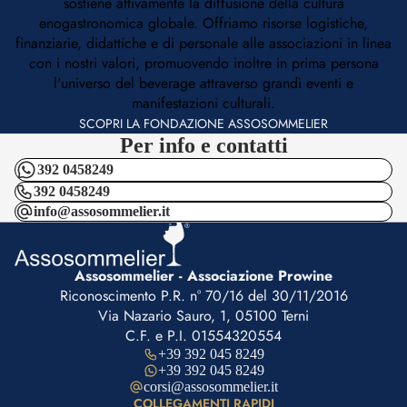
sostiene attivamente la diffusione della cultura
enogastronomica globale. Offriamo risorse logistiche,
finanziarie, didattiche e di personale alle associazioni in linea
con i nostri valori, promuovendo inoltre in prima persona
l'universo del beverage attraverso grandi eventi e
manifestazioni culturali.
SCOPRI LA FONDAZIONE ASSOSOMMELIER
Per info e contatti
392 0458249
392 0458249
info@assosommelier.it
Assosommelier - Associazione Prowine
Riconoscimento P.R. n° 70/16 del 30/11/2016
Via Nazario Sauro, 1, 05100 Terni
C.F. e P.I. 01554320554
+39 392 045 8249
+39 392 045 8249
corsi@assosommelier.it
COLLEGAMENTI RAPIDI