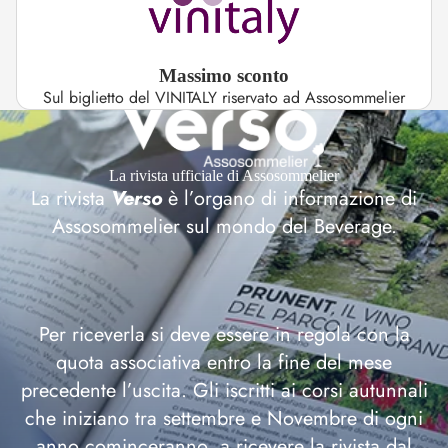
Massimo sconto
Sul biglietto del VINITALY riservato ad Assosommelier
La rivista ufficiale di Assosommelier
La rivista
Verso
è l’organo di informazione di
Assosommelier sul mondo del Beverage.
Per riceverla si deve essere in regola con la
quota associativa entro la fine del mese
precedente l’uscita. Gli iscritti ai corsi autunnali
che iniziano tra settembre e Novembre di ogni
anno cominceranno a ricevere la rivista dal