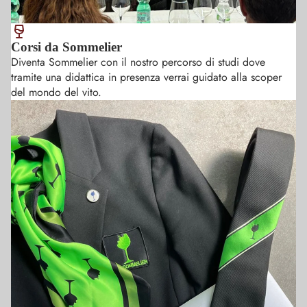
muovemi
sicurezza 
dell' abb
Corsi da Sommelier
cibo vino
Diventa Sommelier con il nostro percorso di studi dove
tramite una didattica in presenza verrai guidato alla scoper
del mondo del vito.