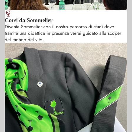
muovemi
sicurezza 
dell' abb
Corsi da Sommelier
cibo vino
Diventa Sommelier con il nostro percorso di studi dove
tramite una didattica in presenza verrai guidato alla scoper
del mondo del vito.