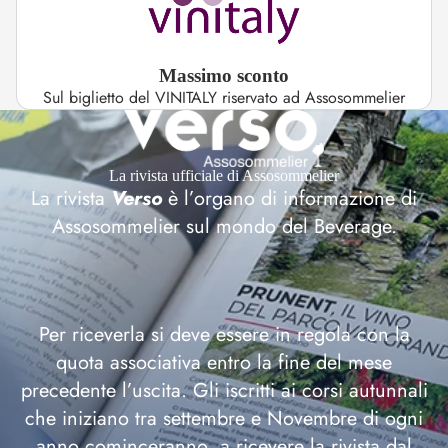
Massimo sconto
Sul biglietto del VINITALY riservato ad Assosommelier
La rivista ufficiale di Assosommelier
La rivista
Verso
è l’organo di informazione di
Assosommelier sul mondo del Beverage.
Per riceverla si deve essere in regola con la
quota associativa entro la fine del mese
precedente l’uscita. Gli iscritti ai corsi autunnali
che iniziano tra settembre e Novembre di ogni
anno cominceranno a ricevere la rivista dal