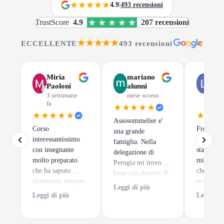
4.9
|
493 recensioni
TrustScore
4.9
207 recensioni
★★★★★
ECCELLENTE
493 recensioni
Miria
mariano
Luc
Paoloni
alunni
Gus
3 settimane
mese scorso
mes
fa
scor
★★★★★
★★★★★
★★★
Assosommelier e'
Corso
Frequenta
una grande
interessantissimo
di Assoso
famiglia. Nella
con insegnante
stata una 
delegazione di
molto preparato
migliori 
Perugia mi trovo
che ha saputo
che potes
bene con docenti di
mantenere sempre
prendere.
alto spessore ed un
Leggi di più
alto l'interesse dei
tratta
clima sempre
Leggi di più
Leggi di 
discenti. e per
semplice
accogliente.
finire degustazioni
impare a 
di notevole pregio.
un calice