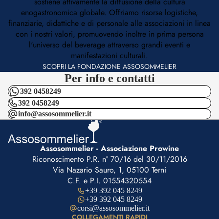
sostiene attivamente la diffusione della cultura
enogastronomica globale. Offriamo risorse logistiche,
finanziarie, didattiche e di personale alle associazioni in linea
con i nostri valori, promuovendo inoltre in prima persona
l'universo del beverage attraverso grandi eventi e
manifestazioni culturali.
SCOPRI LA FONDAZIONE ASSOSOMMELIER
Per info e contatti
392 0458249
392 0458249
info@assosommelier.it
Assosommelier - Associazione Prowine
Riconoscimento P.R. n° 70/16 del 30/11/2016
Via Nazario Sauro, 1, 05100 Terni
C.F. e P.I. 01554320554
+39 392 045 8249
+39 392 045 8249
corsi@assosommelier.it
COLLEGAMENTI RAPIDI