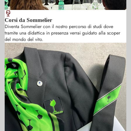
muovemi
sicurezza 
dell' abb
Corsi da Sommelier
cibo vino
Diventa Sommelier con il nostro percorso di studi dove
tramite una didattica in presenza verrai guidato alla scoper
del mondo del vito.