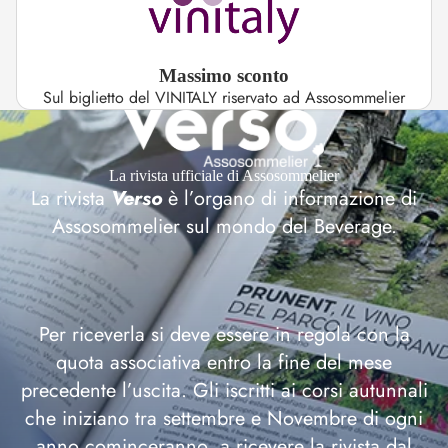
Massimo sconto
Sul biglietto del VINITALY riservato ad Assosommelier
La rivista ufficiale di Assosommelier
La rivista
Verso
è l’organo di informazione di
Assosommelier sul mondo del Beverage.
Per riceverla si deve essere in regola con la
quota associativa entro la fine del mese
precedente l’uscita. Gli iscritti ai corsi autunnali
che iniziano tra settembre e Novembre di ogni
anno cominceranno a ricevere la rivista dal