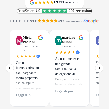
4.9
|
493 recensioni
TrustScore
4.9
207 recensioni
★★★★★
ECCELLENTE
493 recensioni
Miria
mariano
Luc
Paoloni
alunni
Gus
3 settimane
mese scorso
mes
fa
scor
★★★★★
★★★★★
★★★
Assosommelier e'
Corso
Frequenta
una grande
interessantissimo
di Assoso
famiglia. Nella
con insegnante
stata una 
delegazione di
molto preparato
migliori 
Perugia mi trovo
che ha saputo
che potes
bene con docenti di
mantenere sempre
prendere.
alto spessore ed un
Leggi di più
alto l'interesse dei
tratta
clima sempre
Leggi di più
Leggi di 
discenti. e per
semplice
accogliente.
finire degustazioni
impare a 
di notevole pregio.
un calice