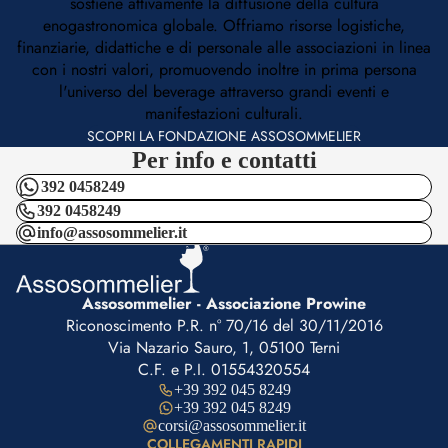
sostiene attivamente la diffusione della cultura
enogastronomica globale. Offriamo risorse logistiche,
finanziarie, didattiche e di personale alle associazioni in linea
con i nostri valori, promuovendo inoltre in prima persona
l'universo del beverage attraverso grandi eventi e
manifestazioni culturali.
SCOPRI LA FONDAZIONE ASSOSOMMELIER
Per info e contatti
392 0458249
392 0458249
info@assosommelier.it
Assosommelier - Associazione Prowine
Riconoscimento P.R. n° 70/16 del 30/11/2016
Via Nazario Sauro, 1, 05100 Terni
C.F. e P.I. 01554320554
+39 392 045 8249
+39 392 045 8249
corsi@assosommelier.it
COLLEGAMENTI RAPIDI