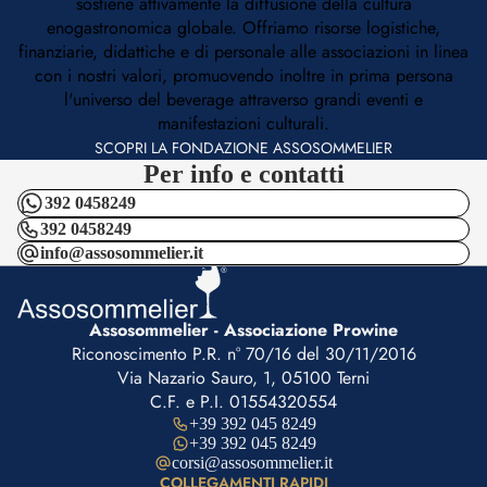
sostiene attivamente la diffusione della cultura
enogastronomica globale. Offriamo risorse logistiche,
finanziarie, didattiche e di personale alle associazioni in linea
con i nostri valori, promuovendo inoltre in prima persona
l'universo del beverage attraverso grandi eventi e
manifestazioni culturali.
SCOPRI LA FONDAZIONE ASSOSOMMELIER
Per info e contatti
392 0458249
392 0458249
info@assosommelier.it
Assosommelier - Associazione Prowine
Riconoscimento P.R. n° 70/16 del 30/11/2016
Via Nazario Sauro, 1, 05100 Terni
C.F. e P.I. 01554320554
+39 392 045 8249
+39 392 045 8249
corsi@assosommelier.it
COLLEGAMENTI RAPIDI