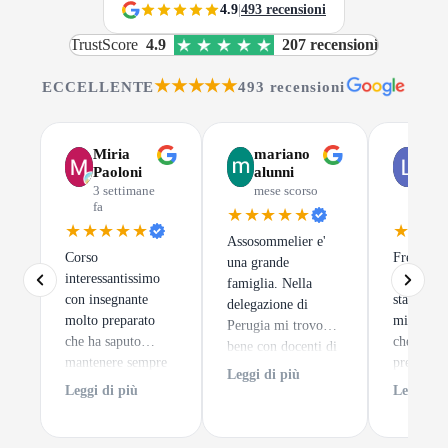
4.9
|
493 recensioni
TrustScore
4.9
207 recensioni
★★★★★
ECCELLENTE
493 recensioni
Miria
mariano
Luc
Paoloni
alunni
Gus
3 settimane
mese scorso
mes
fa
scor
★★★★★
★★★★★
★★★
Assosommelier e'
Corso
Frequenta
una grande
interessantissimo
di Assoso
famiglia. Nella
con insegnante
stata una 
delegazione di
molto preparato
migliori 
Perugia mi trovo
che ha saputo
che potes
bene con docenti di
mantenere sempre
prendere.
alto spessore ed un
Leggi di più
alto l'interesse dei
tratta
clima sempre
Leggi di più
Leggi di 
discenti. e per
semplice
accogliente.
finire degustazioni
impare a 
di notevole pregio.
un calice