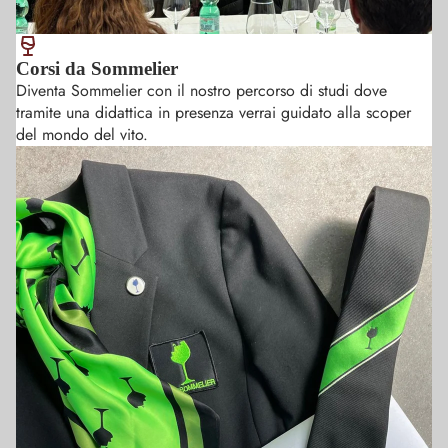
muovemi
sicurezza 
dell' abb
Corsi da Sommelier
cibo vino
Diventa Sommelier con il nostro percorso di studi dove
tramite una didattica in presenza verrai guidato alla scoper
del mondo del vito.