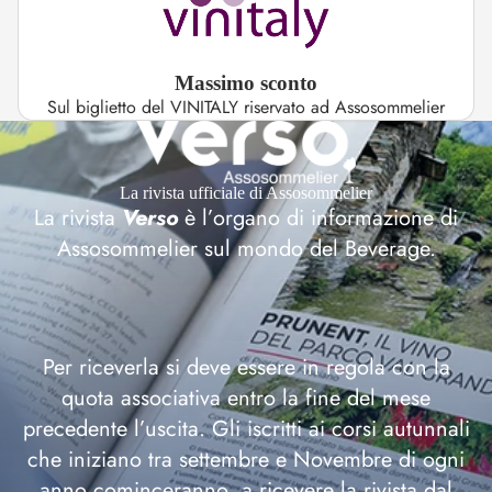
Massimo sconto
Sul biglietto del VINITALY riservato ad Assosommelier
La rivista ufficiale di Assosommelier
La rivista
Verso
è l’organo di informazione di
Assosommelier sul mondo del Beverage.
Per riceverla si deve essere in regola con la
quota associativa entro la fine del mese
precedente l’uscita. Gli iscritti ai corsi autunnali
che iniziano tra settembre e Novembre di ogni
anno cominceranno a ricevere la rivista dal