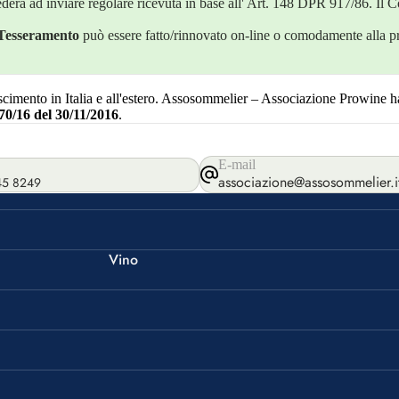
erà ad inviare regolare ricevuta in base all' Art. 148 DPR 917/86. Il C
Tesseramento
può essere fatto/rinnovato on-line o comodamente alla p
imento in Italia e all'estero. Assosommelier – Associazione Prowine ha
70/16 del 30/11/2016
.
E-mail
associazione@assosommelier.i
45 8249
Vino
Bordeaux
Borgogna
Riesling
Champagne
I Profumi del Vino