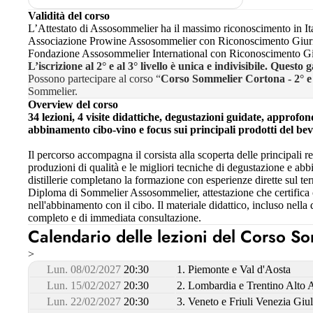
Validità del corso
L’Attestato di Assosommelier ha il massimo riconoscimento in Itali
Associazione Prowine Assosommelier con Riconoscimento Giurid
Fondazione Assosommelier International con Riconoscimento Giur
L’iscrizione al 2° e al 3° livello è unica e indivisibile. Ques
Possono partecipare al corso “
Corso Sommelier Cortona - 2° e 
Sommelier.
Overview del corso
34 lezioni, 4 visite didattiche, degustazioni guidate, approfondi
abbinamento cibo-vino e focus sui principali prodotti del be
Il percorso accompagna il corsista alla scoperta delle principali re
produzioni di qualità e le migliori tecniche di degustazione e abbi
distillerie completano la formazione con esperienze dirette sul te
Diploma di Sommelier Assosommelier, attestazione che certifica
nell'abbinamento con il cibo. Il materiale didattico, incluso nell
completo e di immediata consultazione.
Calendario delle lezioni del Corso Som
>
Lun. 08/02/2027
20:30
1. Piemonte e Val d'Aosta
Lun. 15/02/2027
20:30
2. Lombardia e Trentino Alto 
Lun. 22/02/2027
20:30
3. Veneto e Friuli Venezia Giul