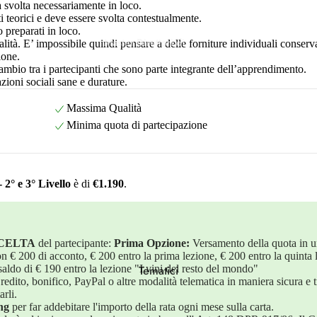
a svolta necessariamente in loco.
i teorici e deve essere svolta contestualmente.
 preparati in loco.
Master Direttori di
ualità. E’ impossibile quindi pensare a delle forniture individuali conser
ione.
Corso
cambio tra i partecipanti che sono parte integrante dell’apprendimento.
azioni sociali sane e durature.
Master di Servizio
Massima Qualità
Minima quota di partecipazione
Degustatore Ufficiale
2° e 3° Livello
è di
€1.190
.
SCELTA
del partecipante:
Prima Opzione:
Versamento della quota in u
on € 200 di acconto, € 200 entro la prima lezione, € 200 entro la quinta 
saldo di € 190 entro la lezione "I vini del resto del mondo"
Tematici
edito, bonifico, PayPal o altre modalità telematica in maniera sicura e t
rli.
ng
per far addebitare l'importo della rata ogni mese sulla carta.