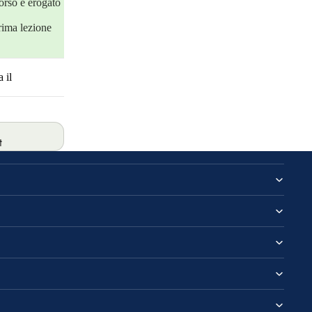
orso è erogato
rima lezione
 il
t