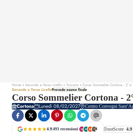
Home
» Secondo e Terzo Livello » Toscana » Corso Sommelier Cortona - 2° e 3
Secondo e Terzo Livello
Prevede esame finale
Corso Sommelier Cortona - 2° 
Cortona
Lunedì 08/02/2027
Centro Convegni Sant’Ag
TrustScore
4.9
4.9
|
493 recensioni