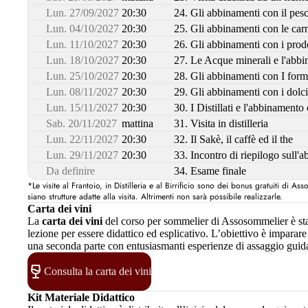
Lun. 27/09/2027
20:30
24. Gli abbinamenti con il pes
Lun. 04/10/2027
20:30
25. Gli abbinamenti con le carn
Lun. 11/10/2027
20:30
26. Gli abbinamenti con i prodo
Lun. 18/10/2027
20:30
27. Le Acque minerali e l'abbi
Lun. 25/10/2027
20:30
28. Gli abbinamenti con I for
Lun. 08/11/2027
20:30
29. Gli abbinamenti con i dolci
Lun. 15/11/2027
20:30
30. I Distillati e l'abbinamento
Sab. 20/11/2027
mattina
31. Visita in distilleria
Lun. 22/11/2027
20:30
32. Il Sakè, il caffè ed il the
Lun. 29/11/2027
20:30
33. Incontro di riepilogo sull'
Da definire
34. Esame finale
*Le visite al Frantoio, in Distilleria e al Birrificio sono dei bonus gratuiti di 
siano strutture adatte alla visita. Altrimenti non sarà possibile realizzarle.
Carta dei vini
La
carta dei vini
del corso per sommelier di Assosommelier è sta
lezione per essere didattico ed esplicativo. L’obiettivo è impara
una seconda parte con entusiasmanti esperienze di assaggio guida
Consulta la carta dei vini
Kit Materiale Didattico