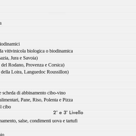
Abruzzo
a
Campania
Emilia-Romagna
biodinamici
Friuli-Venezia
nda vitivinicola biologica o biodinamica
Giulia
azia, Jura e Savoia)
Lazio
e del Rodano, Provenza e Corsica)
 della Loira, Languedoc Roussillon)
Lombardia
Marche
o e scheda di abbinamento cibo-vino
Molise
alimentari, Pane, Riso, Polenta e Pizza
l cibo
Puglia
2° e 3° Livello
namento, salse, condimenti uova e tartufi
Sicilia
Toscana
oio