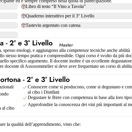
artecipante ed è sempre compreso nella quota di partecipazione.
Libro di testo “Il Vino a Tavola”
Lombardia
Quaderno interattivo per il 3° Livello
Marche
Tastevin argentato con catena
Molise
- 2° e 3° Livello
Puglia
Master
a, spesso enologi, e aggiungono alla competenze tecniche anche abilità
llo stesso tempo pratica e comprensibile. Ogni corso è svolto da più doc
Sicilia
 quello specifico argomento. Il docente inoltre è un eccellente degustatore
Toscana
sere docente di Assosommelier si deve aver frequentato un corso di abilit
Trentino-Alto Adige
tona - 2° e 3° Livello
azionali
Conoscere come si producono, come si degustano e com
Umbria
al cibo i Distillati
Mondo
Degustare le Birre con competenza in base alla loro tipo
Veneto
Approfondire la conoscenza dei vini più importanti al 
 al cibo
are la qualità dell’apprendimento, visto che: