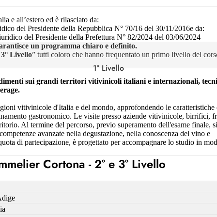
a e all’estero ed è rilasciato da:
ico del Presidente della Repubblica N° 70/16 del 30/11/2016e da:
idico del Presidente della Prefettura N° 82/2024 del 03/06/2024
to garantisce un programma chiaro e definito.
3° Livello
” tutti coloro che hanno frequentato un primo livello del cor
1° Livello
menti sui grandi territori vitivinicoli italiani e internazionali, tecn
verage.
gioni vitivinicole d'Italia e del mondo, approfondendo le caratteristiche d
namento gastronomico. Le visite presso aziende vitivinicole, birrifici, fr
rritorio. Al termine del percorso, previo superamento dell'esame finale, s
 competenze avanzate nella degustazione, nella conoscenza del vino e
a quota di partecipazione, è progettato per accompagnare lo studio in mo
melier Cortona - 2° e 3° Livello
Adige
ia