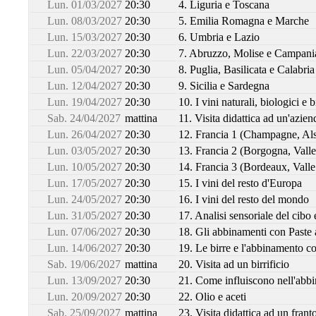
Lun. 01/03/2027
20:30
4. Liguria e Toscana
Lun. 08/03/2027
20:30
5. Emilia Romagna e Marche
Lun. 15/03/2027
20:30
6. Umbria e Lazio
Lun. 22/03/2027
20:30
7. Abruzzo, Molise e Campani
Lun. 05/04/2027
20:30
8. Puglia, Basilicata e Calabria
Lun. 12/04/2027
20:30
9. Sicilia e Sardegna
Lun. 19/04/2027
20:30
10. I vini naturali, biologici e 
Sab. 24/04/2027
mattina
11. Visita didattica ad un'azie
Lun. 26/04/2027
20:30
12. Francia 1 (Champagne, Als
Lun. 03/05/2027
20:30
13. Francia 2 (Borgogna, Vall
Lun. 10/05/2027
20:30
14. Francia 3 (Bordeaux, Valle
Lun. 17/05/2027
20:30
15. I vini del resto d'Europa
Lun. 24/05/2027
20:30
16. I vini del resto del mondo
Lun. 31/05/2027
20:30
17. Analisi sensoriale del cib
Lun. 07/06/2027
20:30
18. Gli abbinamenti con Paste 
Lun. 14/06/2027
20:30
19. Le birre e l'abbinamento co
Sab. 19/06/2027
mattina
20. Visita ad un birrificio
Lun. 13/09/2027
20:30
21. Come influiscono nell'abbi
Lun. 20/09/2027
20:30
22. Olio e aceti
Sab. 25/09/2027
mattina
23. Visita didattica ad un frant