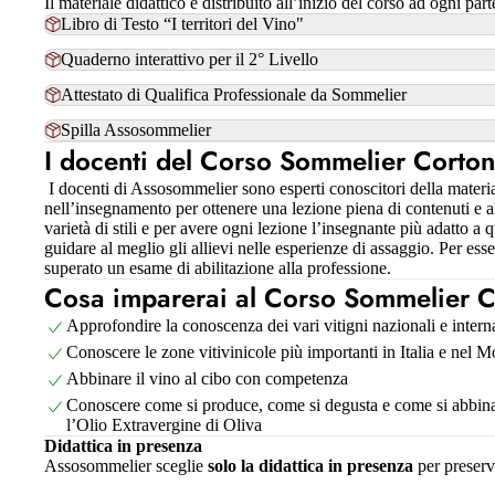
Il materiale didattico è distribuito all’inizio del corso ad ogni p
Libro di Testo “I territori del Vino"
Quaderno interattivo per il 2° Livello
Attestato di Qualifica Professionale da Sommelier
Spilla Assosommelier
I docenti del Corso Sommelier Cortona 
I docenti di Assosommelier sono esperti conoscitori della materi
nell’insegnamento per ottenere una lezione piena di contenuti e a
varietà di stili e per avere ogni lezione l’insegnante più adatto a
guidare al meglio gli allievi nelle esperienze di assaggio. Per es
superato un esame di abilitazione alla professione.
Cosa imparerai al Corso Sommelier Cor
Approfondire la conoscenza dei vari vitigni nazionali e intern
Conoscere le zone vitivinicole più importanti in Italia e nel 
Abbinare il vino al cibo con competenza
Conoscere come si produce, come si degusta e come si abbina
l’Olio Extravergine di Oliva
Didattica in presenza
Assosommelier sceglie
solo la didattica in presenza
per preserv