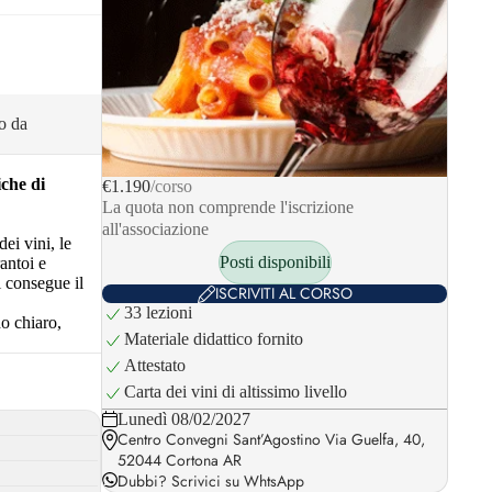
so da
iche di
€1.190
/corso
La quota non comprende l'iscrizione
all'associazione
ei vini, le
Posti disponibili
antoi e
i consegue il
ISCRIVITI AL CORSO
33 lezioni
do chiaro,
Materiale didattico fornito
Attestato
Carta dei vini di altissimo livello
Lunedì 08/02/2027
Centro Convegni Sant’Agostino Via Guelfa, 40,
52044 Cortona AR
Dubbi?
Scrivici su WhtsApp