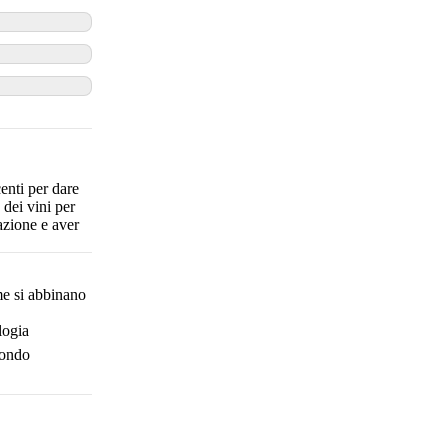
enti per dare
 dei vini per
azione e aver
e si abbinano
logia
mondo