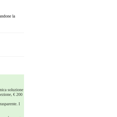
vandone la
nica soluzione
lezione, € 200
rasparente. I