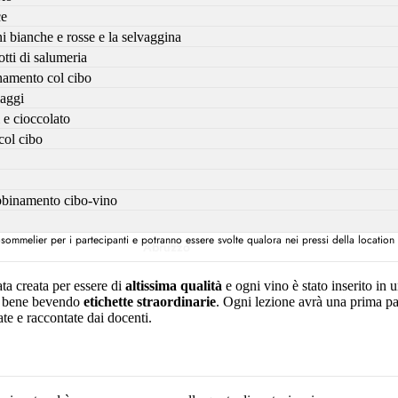
ce
Trentino-Alto Adige
i bianche e rosse e la selvaggina
tti di salumeria
Umbria
namento col cibo
Veneto
maggi
 e cioccolato
 col cibo
abbinamento cibo-vino
Assosommelier per i partecipanti e potranno essere svolte qualora nei pressi della location
Abruzzo
Campania
ta creata per essere di
altissima qualità
e ogni vino è stato inserito in 
Emilia-Romagna
re bene bevendo
etichette straordinarie
. Ogni lezione avrà una prima par
te e raccontate dai docenti.
Friuli-Venezia
Giulia
Lazio