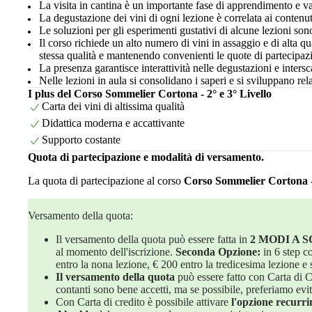
La visita in cantina è un importante fase di apprendimento e v
La degustazione dei vini di ogni lezione è correlata ai contenut
Le soluzioni per gli esperimenti gustativi di alcune lezioni sono
Il corso richiede un alto numero di vini in assaggio e di alta q
stessa qualità e mantenendo convenienti le quote di partecipaz
La presenza garantisce interattività nelle degustazioni e inters
Nelle lezioni in aula si consolidano i saperi e si sviluppano rel
I plus del Corso Sommelier Cortona - 2° e 3° Livello
Carta dei vini di altissima qualità
Didattica moderna e accattivante
Supporto costante
Quota di partecipazione e modalità di versamento.
La quota di partecipazione al corso
Corso Sommelier Cortona - 
Versamento della quota:
Il versamento della quota può essere fatta in
2 MODI A 
al momento dell'iscrizione.
Seconda Opzione:
in 6 step c
entro la nona lezione, € 200 entro la tredicesima lezione e 
Il versamento della quota
può essere fatto con Carta di Cr
contanti sono bene accetti, ma se possibile, preferiamo evita
Con Carta di credito è possibile attivare
l'opzione recurri