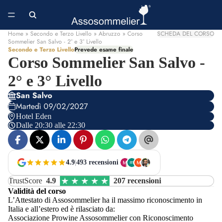
Home
» Secondo e Terzo Livello » Abruzzo » Corso
SCHEDA DEL CORSO
Sommelier San Salvo - 2° e 3° Livello
Secondo e Terzo Livello
Prevede esame finale
Corso Sommelier San Salvo -
2° e 3° Livello
San Salvo
Martedì 09/02/2027
Hotel Eden
Dalle 20:30 alle 22:30
4.9
|
493 recensioni
TrustScore
4.9
207 recensioni
Validità del corso
L’Attestato di Assosommelier ha il massimo riconoscimento in
Italia e all’estero ed è rilasciato da:
Associazione Prowine Assosommelier con Riconoscimento