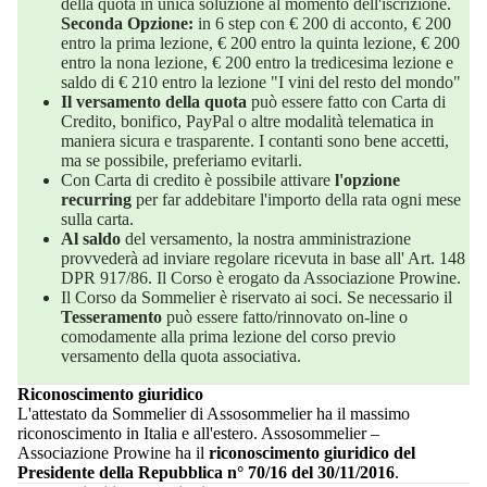
della quota in unica soluzione al momento dell'iscrizione.
Seconda Opzione:
in 6 step con € 200 di acconto, € 200
entro la prima lezione, € 200 entro la quinta lezione, € 200
entro la nona lezione, € 200 entro la tredicesima lezione e
saldo di € 210 entro la lezione "I vini del resto del mondo"
Il versamento della quota
può essere fatto con Carta di
Credito, bonifico, PayPal o altre modalità telematica in
maniera sicura e trasparente. I contanti sono bene accetti,
ma se possibile, preferiamo evitarli.
Con Carta di credito è possibile attivare
l'opzione
recurring
per far addebitare l'importo della rata ogni mese
sulla carta.
Al saldo
del versamento, la nostra amministrazione
provvederà ad inviare regolare ricevuta in base all' Art. 148
DPR 917/86. Il Corso è erogato da Associazione Prowine.
Il Corso da Sommelier è riservato ai soci. Se necessario il
Tesseramento
può essere fatto/rinnovato on-line o
comodamente alla prima lezione del corso previo
versamento della quota associativa.
Riconoscimento giuridico
L'attestato da Sommelier di Assosommelier ha il massimo
riconoscimento in Italia e all'estero. Assosommelier –
Associazione Prowine ha il
riconoscimento giuridico del
Presidente della Repubblica n° 70/16 del 30/11/2016
.