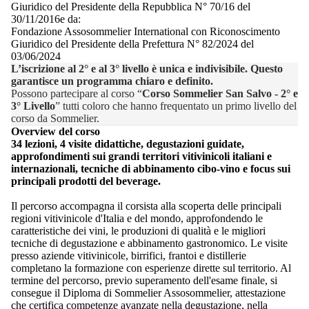
Giuridico del Presidente della Repubblica N° 70/16 del
30/11/2016e da:
Fondazione Assosommelier International con Riconoscimento
Giuridico del Presidente della Prefettura N° 82/2024 del
03/06/2024
L’iscrizione al 2° e al 3° livello è unica e indivisibile. Questo
garantisce un programma chiaro e definito.
Possono partecipare al corso “
Corso Sommelier San Salvo - 2° e
3° Livello
” tutti coloro che hanno frequentato un primo livello del
corso da Sommelier.
Overview del corso
34 lezioni, 4 visite didattiche, degustazioni guidate,
approfondimenti sui grandi territori vitivinicoli italiani e
internazionali, tecniche di abbinamento cibo-vino e focus sui
principali prodotti del beverage.
Il percorso accompagna il corsista alla scoperta delle principali
regioni vitivinicole d'Italia e del mondo, approfondendo le
caratteristiche dei vini, le produzioni di qualità e le migliori
tecniche di degustazione e abbinamento gastronomico. Le visite
presso aziende vitivinicole, birrifici, frantoi e distillerie
completano la formazione con esperienze dirette sul territorio. Al
termine del percorso, previo superamento dell'esame finale, si
consegue il Diploma di Sommelier Assosommelier, attestazione
che certifica competenze avanzate nella degustazione, nella