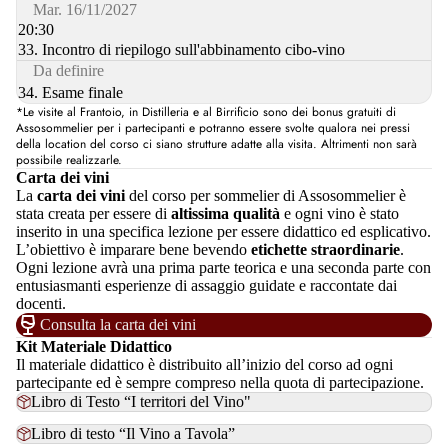
Mar. 16/11/2027
20:30
33. Incontro di riepilogo sull'abbinamento cibo-vino
Da definire
34. Esame finale
*Le visite al Frantoio, in Distilleria e al Birrificio sono dei bonus gratuiti di
Assosommelier per i partecipanti e potranno essere svolte qualora nei pressi
della location del corso ci siano strutture adatte alla visita. Altrimenti non sarà
possibile realizzarle.
Carta dei vini
La
carta dei vini
del corso per sommelier di Assosommelier è
stata creata per essere di
altissima qualità
e ogni vino è stato
inserito in una specifica lezione per essere didattico ed esplicativo.
L’obiettivo è imparare bene bevendo
etichette straordinarie
.
Ogni lezione avrà una prima parte teorica e una seconda parte con
entusiasmanti esperienze di assaggio guidate e raccontate dai
docenti.
Consulta la carta dei vini
Kit Materiale Didattico
Il materiale didattico è distribuito all’inizio del corso ad ogni
partecipante ed è sempre compreso nella quota di partecipazione.
Libro di Testo “I territori del Vino"
Libro di testo “Il Vino a Tavola”