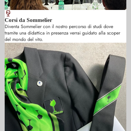
muovemi
sicurezza 
dell' abb
Corsi da Sommelier
cibo vino
Diventa Sommelier con il nostro percorso di studi dove
tramite una didattica in presenza verrai guidato alla scoper
del mondo del vito.