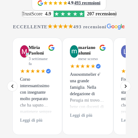
4.9
|
493 recensioni
TrustScore
4.9
207 recensioni
★★★★★
ECCELLENTE
493 recensioni
Miria
mariano
Luc
Paoloni
alunni
Gus
3 settimane
mese scorso
mes
fa
scor
★★★★★
★★★★★
★★★
Assosommelier e'
Corso
Frequenta
una grande
interessantissimo
di Assoso
famiglia. Nella
con insegnante
stata una 
delegazione di
molto preparato
migliori 
Perugia mi trovo
che ha saputo
che potes
bene con docenti di
mantenere sempre
prendere.
alto spessore ed un
Leggi di più
alto l'interesse dei
tratta
clima sempre
Leggi di più
Leggi di 
discenti. e per
semplice
accogliente.
finire degustazioni
impare a 
di notevole pregio.
un calice