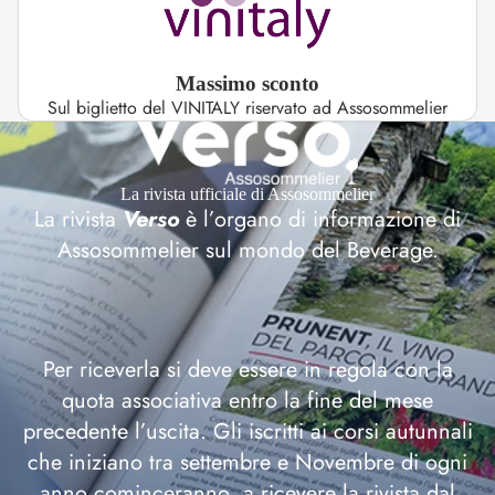
Massimo sconto
Sul biglietto del VINITALY riservato ad Assosommelier
La rivista ufficiale di Assosommelier
La rivista
Verso
è l’organo di informazione di
Assosommelier sul mondo del Beverage.
Per riceverla si deve essere in regola con la
quota associativa entro la fine del mese
precedente l’uscita. Gli iscritti ai corsi autunnali
che iniziano tra settembre e Novembre di ogni
anno cominceranno a ricevere la rivista dal