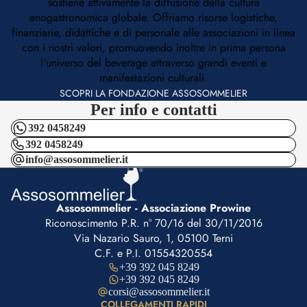
sostiene attivamente la diffusione della cultura
enogastronomica globale. Offriamo risorse logistiche,
finanziarie, didattiche e di personale alle associazioni in linea
con i nostri valori, promuovendo inoltre in prima persona
l'universo del beverage attraverso grandi eventi e
manifestazioni culturali.
SCOPRI LA FONDAZIONE ASSOSOMMELIER
Per info e contatti
392 0458249
392 0458249
info@assosommelier.it
Assosommelier - Associazione Prowine
Riconoscimento P.R. n° 70/16 del 30/11/2016
Via Nazario Sauro, 1, 05100 Terni
C.F. e P.I. 01554320554
+39 392 045 8249
+39 392 045 8249
corsi@assosommelier.it
COLLEGAMENTI RAPIDI