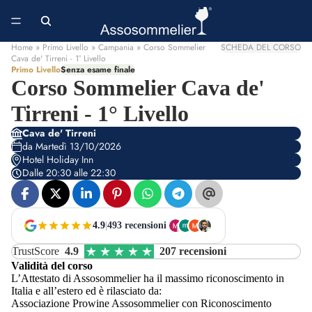
Home
» Primo Livello » Campania » Corso Sommelier
SCHEDA DEL CORSO
Cava de' Tirreni - 1° Livello
Primo Livello
Senza esame finale
Corso Sommelier Cava de'
Tirreni - 1° Livello
Cava de' Tirreni
da Martedì 13/10/2026
Hotel Holiday Inn
Dalle 20:30 alle 22:30
4.9
|
493 recensioni
TrustScore
4.9
207 recensioni
Validità del corso
L’Attestato di Assosommelier ha il massimo riconoscimento in
Italia e all’estero ed è rilasciato da:
Associazione Prowine Assosommelier con Riconoscimento