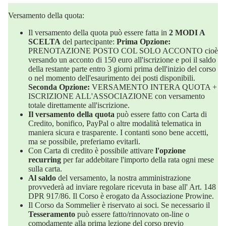
Versamento della quota:
Il versamento della quota può essere fatta in
2 MODI A
SCELTA
del partecipante:
Prima Opzione:
PRENOTAZIONE POSTO COL SOLO ACCONTO cioè
versando un acconto di 150 euro all'iscrizione e poi il saldo
della restante parte entro 3 giorni prima dell'inizio del corso
o nel momento dell'esaurimento dei posti disponibili.
Seconda Opzione:
VERSAMENTO INTERA QUOTA +
ISCRIZIONE ALL'ASSOCIAZIONE con versamento
totale direttamente all'iscrizione.
Il versamento della quota
può essere fatto con Carta di
Credito, bonifico, PayPal o altre modalità telematica in
maniera sicura e trasparente. I contanti sono bene accetti,
ma se possibile, preferiamo evitarli.
Con Carta di credito è possibile attivare
l'opzione
recurring
per far addebitare l'importo della rata ogni mese
sulla carta.
Al saldo
del versamento, la nostra amministrazione
provvederà ad inviare regolare ricevuta in base all' Art. 148
DPR 917/86. Il Corso è erogato da Associazione Prowine.
Il Corso da Sommelier è riservato ai soci. Se necessario il
Tesseramento
può essere fatto/rinnovato on-line o
comodamente alla prima lezione del corso previo