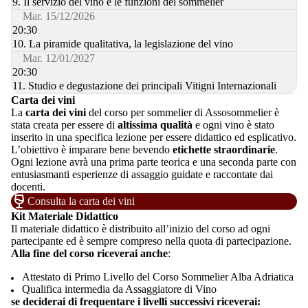
9. Il servizio del vino e le funzioni del sommelier
Mar. 15/12/2026
20:30
10. La piramide qualitativa, la legislazione del vino
Mar. 12/01/2027
20:30
11. Studio e degustazione dei principali Vitigni Internazionali
Carta dei vini
La
carta dei vini
del corso per sommelier di Assosommelier è
stata creata per essere di
altissima qualità
e ogni vino è stato
inserito in una specifica lezione per essere didattico ed esplicativo.
L’obiettivo è imparare bene bevendo
etichette straordinarie
.
Ogni lezione avrà una prima parte teorica e una seconda parte con
entusiasmanti esperienze di assaggio guidate e raccontate dai
docenti.
Consulta la carta dei vini
Kit Materiale Didattico
Il materiale didattico è distribuito all’inizio del corso ad ogni
partecipante ed è sempre compreso nella quota di partecipazione.
Alla fine del corso riceverai anche
:
Attestato di Primo Livello del Corso Sommelier Alba Adriatica
Qualifica intermedia da Assaggiatore di Vino
se deciderai di frequentare i livelli successivi riceverai: