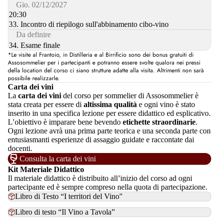
Gio. 02/12/2027
20:30
33. Incontro di riepilogo sull'abbinamento cibo-vino
Da definire
34. Esame finale
*Le visite al Frantoio, in Distilleria e al Birrificio sono dei bonus gratuiti di
Assosommelier per i partecipanti e potranno essere svolte qualora nei pressi
della location del corso ci siano strutture adatte alla visita. Altrimenti non sarà
possibile realizzarle.
Carta dei vini
La
carta dei vini
del corso per sommelier di Assosommelier è
stata creata per essere di
altissima qualità
e ogni vino è stato
inserito in una specifica lezione per essere didattico ed esplicativo.
L’obiettivo è imparare bene bevendo
etichette straordinarie
.
Ogni lezione avrà una prima parte teorica e una seconda parte con
entusiasmanti esperienze di assaggio guidate e raccontate dai
docenti.
Consulta la carta dei vini
Kit Materiale Didattico
Il materiale didattico è distribuito all’inizio del corso ad ogni
partecipante ed è sempre compreso nella quota di partecipazione.
Libro di Testo “I territori del Vino"
Libro di testo “Il Vino a Tavola”