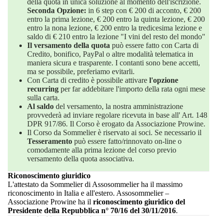
della quota in unica soluzione al momento dell'iscrizione.
Seconda Opzione:
in 6 step con € 200 di acconto, € 200
entro la prima lezione, € 200 entro la quinta lezione, € 200
entro la nona lezione, € 200 entro la tredicesima lezione e
saldo di € 210 entro la lezione "I vini del resto del mondo"
Il versamento della quota
può essere fatto con Carta di
Credito, bonifico, PayPal o altre modalità telematica in
maniera sicura e trasparente. I contanti sono bene accetti,
ma se possibile, preferiamo evitarli.
Con Carta di credito è possibile attivare
l'opzione
recurring
per far addebitare l'importo della rata ogni mese
sulla carta.
Al saldo
del versamento, la nostra amministrazione
provvederà ad inviare regolare ricevuta in base all' Art. 148
DPR 917/86. Il Corso è erogato da Associazione Prowine.
Il Corso da Sommelier è riservato ai soci. Se necessario il
Tesseramento
può essere fatto/rinnovato on-line o
comodamente alla prima lezione del corso previo
versamento della quota associativa.
Riconoscimento giuridico
L'attestato da Sommelier di Assosommelier ha il massimo
riconoscimento in Italia e all'estero. Assosommelier –
Associazione Prowine ha il
riconoscimento giuridico del
Presidente della Repubblica n° 70/16 del 30/11/2016
.