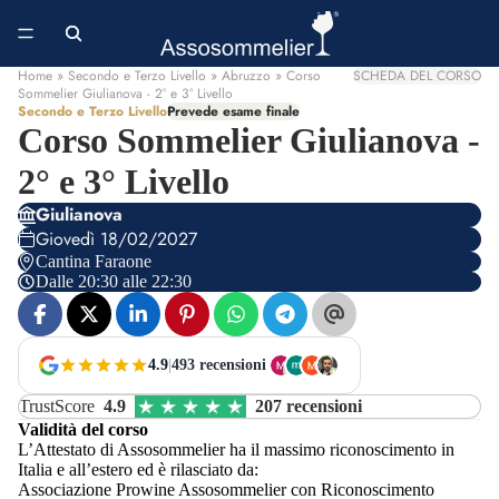
Home
» Secondo e Terzo Livello » Abruzzo » Corso
SCHEDA DEL CORSO
Sommelier Giulianova - 2° e 3° Livello
Secondo e Terzo Livello
Prevede esame finale
Corso Sommelier Giulianova -
2° e 3° Livello
Giulianova
Giovedì 18/02/2027
Cantina Faraone
Dalle 20:30 alle 22:30
4.9
|
493 recensioni
TrustScore
4.9
207 recensioni
Validità del corso
L’Attestato di Assosommelier ha il massimo riconoscimento in
Italia e all’estero ed è rilasciato da:
Associazione Prowine Assosommelier con Riconoscimento