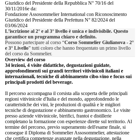
Giuridico del Presidente della Repubblica N° 70/16 del
30/11/2016e da:
Fondazione Assosommelier International con Riconoscimento
Giuridico del Presidente della Prefettura N° 82/2024 del
03/06/2024
L’iscrizione al 2° e al 3° livello è unica e indivisibile. Questo
garantisce un programma chiaro e definito.
Possono partecipare al corso “
Corso Sommelier Giulianova - 2°
e 3° Livello
” tutti coloro che hanno frequentato un primo livello
del corso da Sommelier.
Overview del corso
34 lezioni, 4 visite didattiche, degustazioni guidate,
approfondimenti sui grandi territori vitivinicoli italiani e
internazionali, tecniche di abbinamento cibo-vino e focus sui
principali prodotti del beverage.
Il percorso accompagna il corsista alla scoperta delle principali
regioni vitivinicole d'Italia e del mondo, approfondendo le
caratteristiche dei vini, le produzioni di qualità e le migliori
tecniche di degustazione e abbinamento gastronomico. Le visite
presso aziende vitivinicole, birrifici, frantoi e distillerie
completano la formazione con esperienze dirette sul territorio. Al
termine del percorso, previo superamento dell'esame finale, si
consegue il Diploma di Sommelier Assosommelier, attestazione
che certifica competenze avanzate nella degustazione, nella