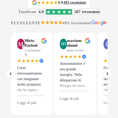
4.9
|
493 recensioni
TrustScore
4.9
207 recensioni
★★★★★
ECCELLENTE
493 recensioni
Miria
mariano
Luc
Paoloni
alunni
Gus
3 settimane
mese scorso
mes
fa
scor
★★★★★
★★★★★
★★★
Assosommelier e'
Corso
Frequenta
una grande
interessantissimo
di Assoso
famiglia. Nella
con insegnante
stata una 
delegazione di
molto preparato
migliori 
Perugia mi trovo
che ha saputo
che potes
bene con docenti di
mantenere sempre
prendere.
alto spessore ed un
Leggi di più
alto l'interesse dei
tratta
clima sempre
Leggi di più
Leggi di 
discenti. e per
semplice
accogliente.
finire degustazioni
impare a 
di notevole pregio.
un calice