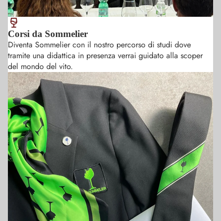
muovemi
sicurezza 
dell' abb
Corsi da Sommelier
cibo vino
Diventa Sommelier con il nostro percorso di studi dove
tramite una didattica in presenza verrai guidato alla scoper
del mondo del vito.