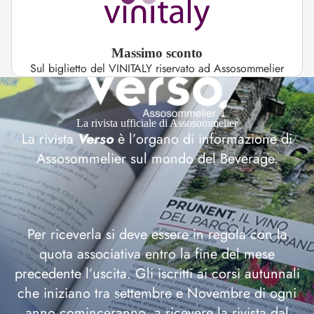
Massimo sconto
Sul biglietto del VINITALY riservato ad Assosommelier
La rivista ufficiale di Assosommelier
La rivista
Verso
è l’organo di informazione di
Assosommelier sul mondo del Beverage.
Per riceverla si deve essere in regola con la
quota associativa entro la fine del mese
precedente l’uscita. Gli iscritti ai corsi autunnali
che iniziano tra settembre e Novembre di ogni
anno cominceranno a ricevere la rivista dal