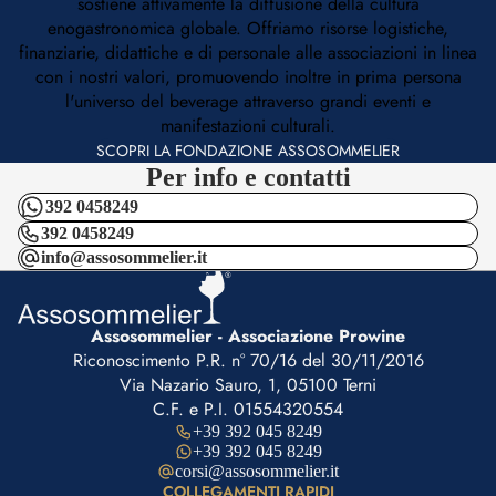
sostiene attivamente la diffusione della cultura
enogastronomica globale. Offriamo risorse logistiche,
finanziarie, didattiche e di personale alle associazioni in linea
con i nostri valori, promuovendo inoltre in prima persona
l'universo del beverage attraverso grandi eventi e
manifestazioni culturali.
SCOPRI LA FONDAZIONE ASSOSOMMELIER
Per info e contatti
392 0458249
392 0458249
info@assosommelier.it
Assosommelier - Associazione Prowine
Riconoscimento P.R. n° 70/16 del 30/11/2016
Via Nazario Sauro, 1, 05100 Terni
C.F. e P.I. 01554320554
+39 392 045 8249
+39 392 045 8249
corsi@assosommelier.it
COLLEGAMENTI RAPIDI